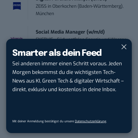
ZEISS
in
Oberkochen (Baden-Württemberg),
München
Social Media Manager (w/m/d)
ENERVIE - Südwestfalen Energie und Wasser
AG
in
Hagen
Smarter als dein Feed
Sei anderen immer einen Schritt voraus. Jeden
Performance Marketing Manager
Morgen bekommst du die wichtigsten Tech-
Schwerpunkt Pai...
News aus KI, Green Tech & digitaler Wirtschaft –
EDEKA Südwest Stiftung & Co. KG
in
Offenburg
direkt, exklusiv und kostenlos in deine Inbox.
Mit deiner Anmeldung bestätigst du unsere
Datenschutzerklärung
.
THEMEN:
BASIC THINKING
BLOGGING
WORDPRESS