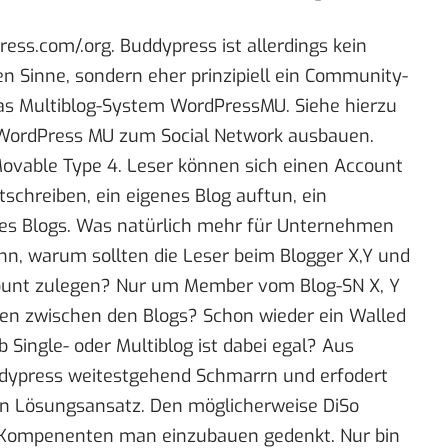
ress.com/.org. Buddypress ist allerdings kein
en Sinne, sondern eher prinzipiell ein Community-
 das Multiblog-System WordPressMU. Siehe hierzu
WordPress MU zum Social Network ausbauen
.
ovable Type 4. Leser können sich einen Account
chreiben, ein eigenes Blog auftun, ein
eines Blogs. Was natürlich mehr für Unternehmen
enn, warum sollten die Leser beim Blogger X,Y und
count zulegen? Nur um Member vom Blog-SN X, Y
ken zwischen den Blogs? Schon wieder ein Walled
b Single- oder Multiblog ist dabei egal? Aus
uddypress weitestgehend Schmarrn und erfodert
en Lösungsansatz. Den möglicherweise
DiSo
he Kompenenten man
einzubauen gedenkt
. Nur bin