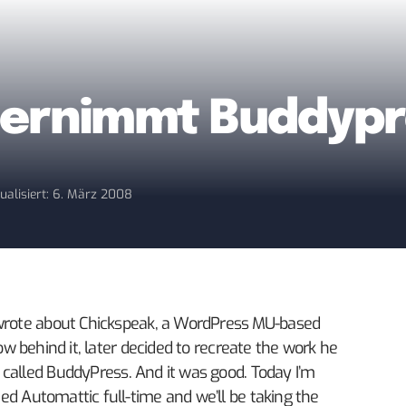
bernimmt Buddypr
ualisiert: 6. März 2008
rote about Chickspeak
, a
WordPress MU-based
low behind it, later decided to recreate the work he
 called
BuddyPress
. And it was good. Today I’m
ned Automattic full-time
and we’ll be taking the