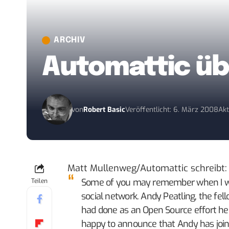
ARCHIV
Automattic ü
von
Robert Basic
Veröffentlicht: 6. März 2008
Akt
Matt Mullenweg/Automattic
schreibt
:
Some of you may remember when I
w
Teilen
social network
. Andy Peatling, the fel
had done as an Open Source effort he
happy to announce that Andy
has joi