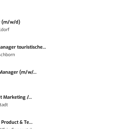
r (m/w/d)
ldorf
nager touristische...
schborn
 Manager (m/w/...
 Marketing /...
tadt
Product & Te...