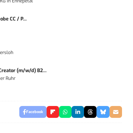
 KG
in
Ennepetal
obe CC / P...
ersloh
reator (m/w/d) B2...
er Ruhr
Facebook