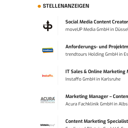
STELLENANZEIGEN
Social Media Content Creato
moveUP Media GmbH
in
Düsse
Anforderungs- und Projektma
trendtours Holding GmbH
in
E
IT Sales & Online Marketing
Instaffo GmbH
in
Karlsruhe
Marketing Manager – Content
Acura Fachklinik GmbH
in
Albs
Content Marketing Specialist 