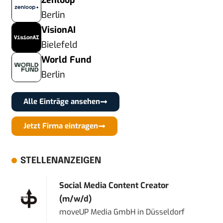
Zenloop
Berlin
VisionAI
Bielefeld
World Fund
Berlin
Alle Einträge ansehen
Jetzt Firma eintragen
STELLENANZEIGEN
Social Media Content Creator
(m/w/d)
moveUP Media GmbH
in
Düsseldorf