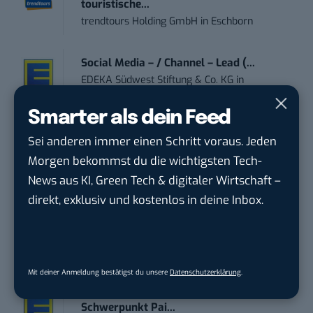
touristische...
trendtours Holding GmbH
in
Eschborn
Social Media – / Channel – Lead (...
EDEKA Südwest Stiftung & Co. KG
in
Offenburg
Smarter als dein Feed
Digital Forensic Analyst (f/m/d)
Sei anderen immer einen Schritt voraus. Jeden
ZEISS
in
Oberkochen (Baden-Württemberg),
Morgen bekommst du die wichtigsten Tech-
München
News aus KI, Green Tech & digitaler Wirtschaft –
direkt, exklusiv und kostenlos in deine Inbox.
Social Media Manager (w/m/d)
ENERVIE - Südwestfalen Energie und Wasser
AG
in
Hagen
Mit deiner Anmeldung bestätigst du unsere
Datenschutzerklärung
.
Performance Marketing Manager
Schwerpunkt Pai...