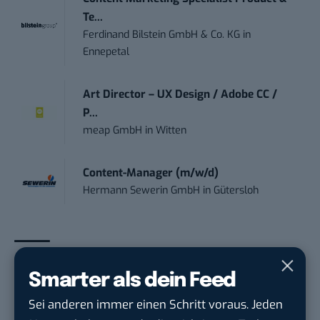
Te...
Ferdinand Bilstein GmbH & Co. KG
in
Ennepetal
Art Director – UX Design / Adobe CC /
P...
meap GmbH
in
Witten
Content-Manager (m/w/d)
Hermann Sewerin GmbH
in
Gütersloh
THEMEN:
AUTO
BTLISTICLE
MOBILITÄT
SNACKABLE
Smarter als dein Feed
Sei anderen immer einen Schritt voraus. Jeden