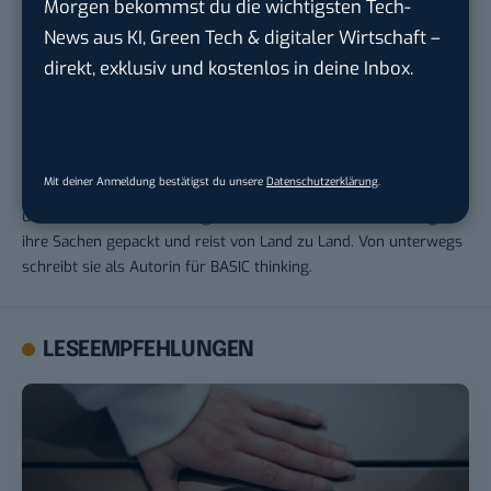
Morgen bekommst du die wichtigsten Tech-
News aus KI, Green Tech & digitaler Wirtschaft –
direkt, exklusiv und kostenlos in deine Inbox.
Beatrice Bode
Beatrice ist Multi-Media-Profi. Ihr Studium der Kommunikations -
und Medienwissenschaften führte sie über Umwege zum
Mit deiner Anmeldung bestätigst du unsere
Datenschutzerklärung
.
Regionalsender Leipzig Fernsehen, wo sie als CvD, Moderatorin
und VJ ihre TV-Karriere begann. Mittlerweile hat sie allerdings
ihre Sachen gepackt und reist von Land zu Land. Von unterwegs
schreibt sie als Autorin für BASIC thinking.
LESEEMPFEHLUNGEN