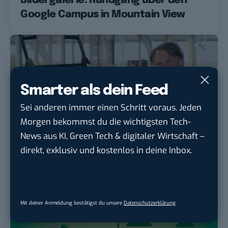
Bildergalerie: Rundgang über den
Google Campus in Mountain View
Smarter als dein Feed
Sei anderen immer einen Schritt voraus. Jeden
Morgen bekommst du die wichtigsten Tech-
News aus KI, Green Tech & digitaler Wirtschaft –
direkt, exklusiv und kostenlos in deine Inbox.
GREEN
Ist dieser Mann Deutschlands Elon
Musk?
Mit deiner Anmeldung bestätigst du unsere
Datenschutzerklärung
.