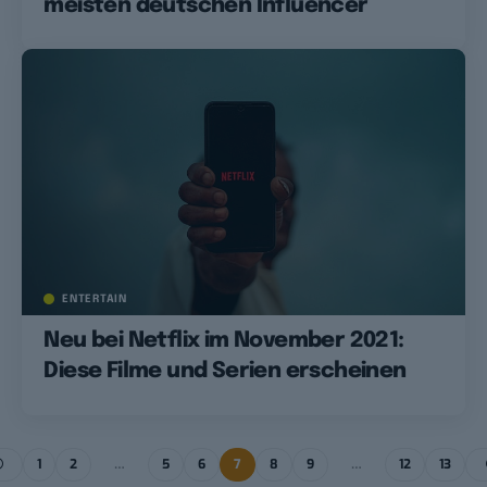
meisten deutschen Influencer
ENTERTAIN
Neu bei Netflix im November 2021:
Diese Filme und Serien erscheinen
1
2
…
5
6
7
8
9
…
12
13