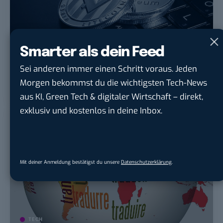
Smarter als dein Feed
MONEY
TECH
Sei anderen immer einen Schritt voraus. Jeden
Krypto-Plattform Qubit gehackt – 80
Morgen bekommst du die wichtigsten Tech-News
Millionen US-Dollar futsch
aus KI, Green Tech & digitaler Wirtschaft – direkt,
exklusiv und kostenlos in deine Inbox.
Mit deiner Anmeldung bestätigst du unsere
Datenschutzerklärung
.
TECH