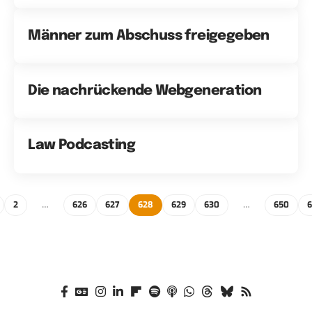
Männer zum Abschuss freigegeben
Die nachrückende Webgeneration
Law Podcasting
2
…
626
627
628
629
630
…
650
6