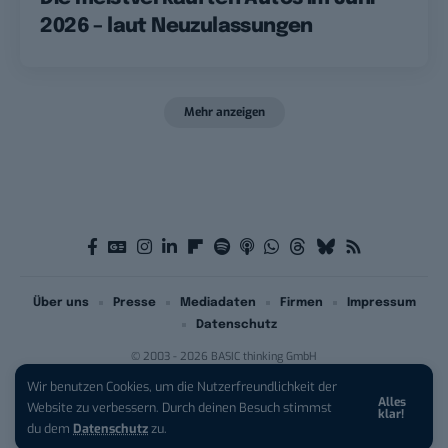
2026 – laut Neuzulassungen
Mehr anzeigen
Über uns
Presse
Mediadaten
Firmen
Impressum
Datenschutz
© 2003 - 2026 BASIC thinking GmbH
Wir benutzen Cookies, um die Nutzerfreundlichkeit der
Alles
iPhone 17 Pro sichern:
Für 1 € +
Website zu verbessern. Durch deinen Besuch stimmst
klar!
200 € Hardware-Bonus!
du dem
Datenschutz
zu.