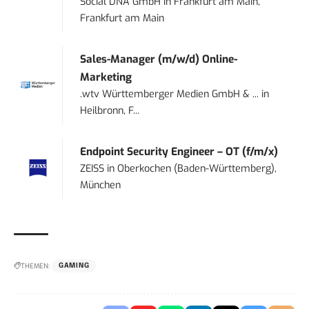
Social DNA GmbH
in
Frankfurt am Main,
Frankfurt am Main
Sales-Manager (m/w/d) Online-
Marketing
.wtv Württemberger Medien GmbH & ...
in
Heilbronn, F...
Endpoint Security Engineer – OT (f/m/x)
ZEISS
in
Oberkochen (Baden-Württemberg),
München
THEMEN:
GAMING