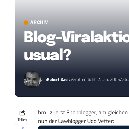
ARCHIV
Blog-Viralakti
usual?
von
Robert Basic
Veröffentlicht: 2. Jan. 2006
Aktua
hm.. zuerst Shopblogger, am gleichen
Teilen
nun der Lawblogger Udo Vetter
: