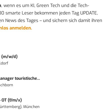
n
, wenn es um KI, Green Tech und die Tech-
00 smarte Leser bekommen jeden Tag UPDATE,
en News des Tages – und sichern sich damit ihren
enlos anmelden.
r (m/w/d)
ldorf
nager touristische...
schborn
– OT (f/m/x)
ürttemberg), München