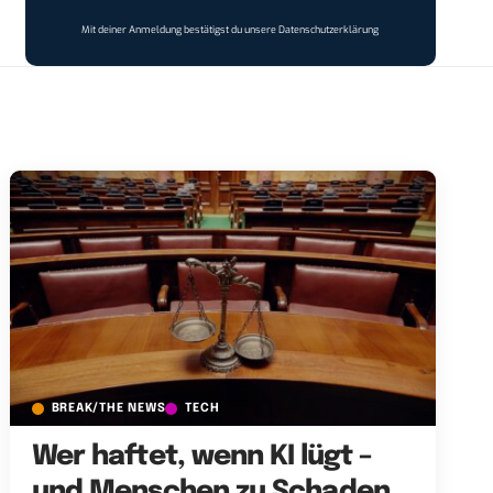
Mit deiner Anmeldung bestätigst du unsere
Datenschutzerklärung
BREAK/THE NEWS
TECH
Wer haftet, wenn KI lügt –
und Menschen zu Schaden