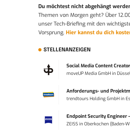
Du möchtest nicht abgehängt werde
Themen von Morgen geht? Über 12.0
unser Tech-Briefing mit den wichtigst
Vorsprung.
Hier kannst du dich kost
STELLENANZEIGEN
Social Media Content Creato
moveUP Media GmbH
in
Düsse
Anforderungs- und Projektma
trendtours Holding GmbH
in
E
Endpoint Security Engineer 
ZEISS
in
Oberkochen (Baden-W