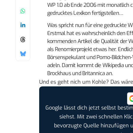
WP 1.0 ab Ende 2006 mit monatlich ci
gedrucktes Lexikon fertigstellen…
Was spricht nun für eine gedruckte W
Erstmal hat es wahrscheinlich den Effe
kommenden Artikel die Qualität der W
als Renomierprojekt etwas her. Endli
Börsenspekulant und Porno-Bildchen
adeln. Damit kommt die Wikipedia und
Brockhaus und Britannica an.
Und es geht nich um Kohle? Das wäre 
Google lässt dich jetzt selbst bes
siehst. Mit zwei schnellen Kli
bevorzugte Quelle hinzufügen 