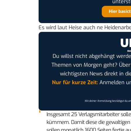
unterst
Hier basic
Es wird
laut Heise
auch ne Heidenarbe
Du willst nicht abgehängt werde
Themen von Morgen geht? Übe
wichtigsten News direkt in di
Nur für kurze Zeit:
Anmelden und
Mit deiner Anmeldung bestätigst du u
Insgesamt 25 Verlagsmitarbeiter solle
kümmern. Damit diese die gewaltige
sollen monatlich 1600 Seiten fertig auf