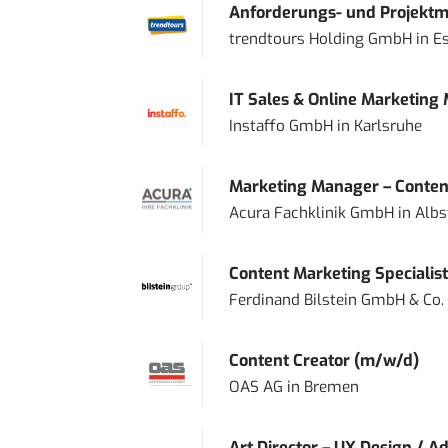
Anforderungs- und Projektma
trendtours Holding GmbH
in
E
IT Sales & Online Marketing
Instaffo GmbH
in
Karlsruhe
Marketing Manager – Content
Acura Fachklinik GmbH
in
Albs
Content Marketing Specialist 
Ferdinand Bilstein GmbH & Co.
Content Creator (m/w/d)
OAS AG
in
Bremen
Art Director – UX Design / Ad