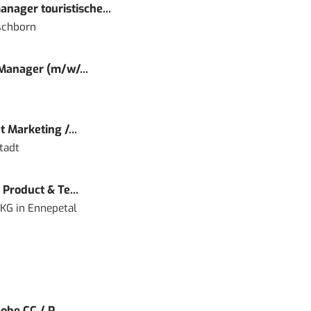
nager touristische...
schborn
 Manager (m/w/...
 Marketing /...
tadt
Product & Te...
 KG
in
Ennepetal
obe CC / P...