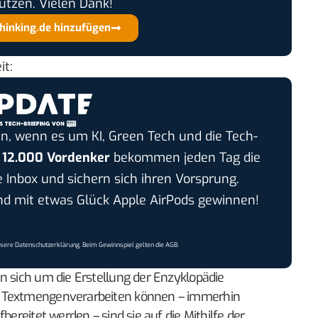
ützen. Vielen Dank!
thinking.de hinzufügen
it:
n, wenn es um KI, Green Tech und die Tech-
r
12.000 Vordenker
bekommen jeden Tag die
e Inbox und sichern sich ihren Vorsprung.
 mit etwas Glück Apple AirPods gewinnen!
nsere
Datenschutzerklärung
. Beim Gewinnspiel gelten die
AGB
.
n sich um die Erstellung der Enzyklopädie
n Textmengenverarbeiten können – immerhin
bereitet werden – sind sie auf die Mithilfe der