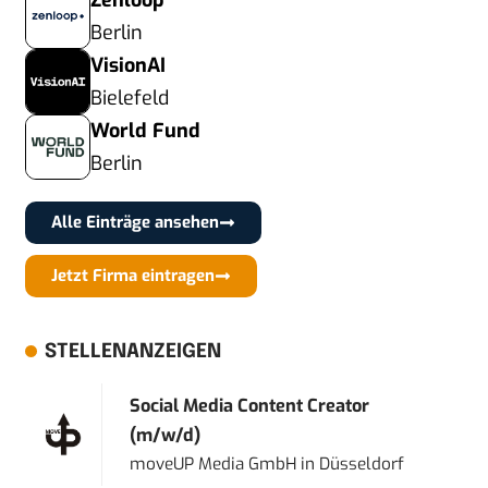
Zenloop
Berlin
VisionAI
Bielefeld
World Fund
Berlin
Alle Einträge ansehen
Jetzt Firma eintragen
STELLENANZEIGEN
Social Media Content Creator
(m/w/d)
moveUP Media GmbH
in
Düsseldorf