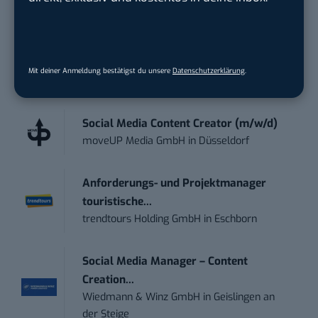
wichtigsten News des Tages – und sichern sich
damit ihren Vorsprung.
Hier kannst du dich
kostenlos anmelden.
Mit deiner Anmeldung bestätigst du unsere
Datenschutzerklärung
.
STELLENANZEIGEN
Social Media Content Creator (m/w/d)
moveUP Media GmbH
in
Düsseldorf
Anforderungs- und Projektmanager
touristische...
trendtours Holding GmbH
in
Eschborn
Social Media Manager – Content
Creation...
Wiedmann & Winz GmbH
in
Geislingen an
der Steige