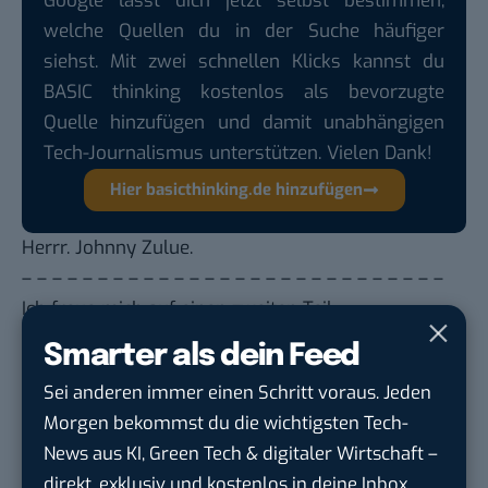
Google lässt dich jetzt selbst bestimmen,
welche Quellen du in der Suche häufiger
siehst. Mit zwei schnellen Klicks kannst du
BASIC thinking kostenlos als bevorzugte
Quelle hinzufügen und damit unabhängigen
Tech-Journalismus unterstützen. Vielen Dank!
Hier basicthinking.de hinzufügen
Herrr. Johnny Zulue.
– – – – – – – – – – – – – – – – – – – – – – – – – – – –
Ich freue mich auf einen zweiten Teil.
Smarter als dein Feed
Du möchtest nicht abgehängt werden
, wenn es um
Sei anderen immer einen Schritt voraus. Jeden
KI, Green Tech und die Tech-Themen von Morgen
Morgen bekommst du die wichtigsten Tech-
geht? Über 12.000 smarte Leser bekommen jeden
News aus KI, Green Tech & digitaler Wirtschaft –
Tag UPDATE, unser Tech-Briefing mit den
direkt, exklusiv und kostenlos in deine Inbox.