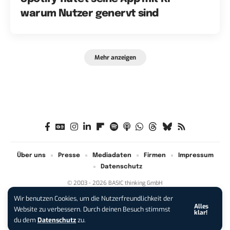
warum Nutzer genervt sind
Mehr anzeigen
Über uns
Presse
Mediadaten
Firmen
Impressum
Datenschutz
© 2003 - 2026 BASIC thinking GmbH
Wir benutzen Cookies, um die Nutzerfreundlichkeit der
Alles
iPhone 17 Pro sichern:
Für 1 € +
Website zu verbessern. Durch deinen Besuch stimmst
klar!
200 € Hardware-Bonus!
du dem
Datenschutz
zu.