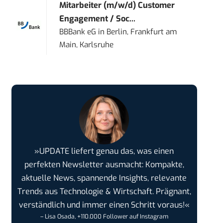
Mitarbeiter (m/w/d) Customer
Engagement / Soc...
BBBank eG
in
Berlin, Frankfurt am
Main, Karlsruhe
»UPDATE liefert genau das, was einen
perfekten Newsletter ausmacht: Kompakte,
aktuelle News, spannende Insights, relevante
Trends aus Technologie & Wirtschaft. Prägnant,
verständlich und immer einen Schritt voraus!«
– Lisa Osada, +110.000 Follower auf Instagram