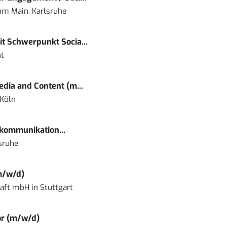
 am Main, Karlsruhe
t Schwerpunkt Socia...
t
dia and Content (m...
 Köln
kommunikation...
sruhe
m/w/d)
haft mbH
in
Stuttgart
or (m/w/d)