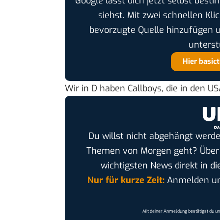
Google lässt dich jetzt selbst bes
siehst. Mit zwei schnellen Kli
bevorzugte Quelle hinzufügen 
unterst
Hier basic
Wir in D haben Callboys, die in den US
Du willst nicht abgehängt werde
Themen von Morgen geht? Übe
wichtigsten News direkt in di
Nur für kurze Zeit:
Anmelden und
Mit deiner Anmeldung bestätigst du u