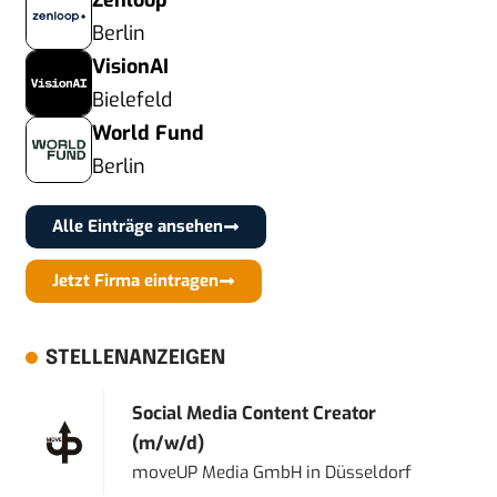
Zenloop
Berlin
VisionAI
Bielefeld
World Fund
Berlin
Alle Einträge ansehen
Jetzt Firma eintragen
STELLENANZEIGEN
Social Media Content Creator
(m/w/d)
moveUP Media GmbH
in
Düsseldorf