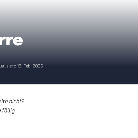
rre
ualisiert: 13. Feb. 2025
ite
nicht?
fällig.