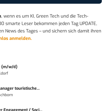
n
, wenn es um KI, Green Tech und die Tech-
00 smarte Leser bekommen jeden Tag UPDATE,
en News des Tages – und sichern sich damit ihren
enlos anmelden.
r (m/w/d)
ldorf
nager touristische...
schborn
r Engagement / Soci...