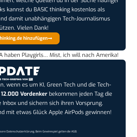
timmen, welche Quellen du in der Suche häufiger
cks kannst du BASIC thinking kostenlos als
und damit unabhängigen Tech-Journalismus
ützen. Vielen Dank!
thinking.de hinzufügen
A haben Playgirls… Mist, ich will nach Amerika!
n, wenn es um KI, Green Tech und die Tech-
r
12.000 Vordenker
bekommen jeden Tag die
e Inbox und sichern sich ihren Vorsprung.
 mit etwas Glück Apple AirPods gewinnen!
nsere
Datenschutzerklärung
. Beim Gewinnspiel gelten die
AGB
.