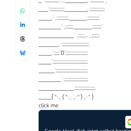
_ `:;;;;;;;;;;;`, , _______, :;;;;;;;;;;;`¸
___`:;;;;;;;;;;;;_______, ;;;;;;;;;;;;:
____.`·¸:;;;;;;;;;¸_____¸;;;;;;;;;;`
_______`·¸:;;;;;;¸_____¸;;;;;;;:´
___________`·¸:;;;;¸., .¸;;;;;;·
______¸.·;;;;;;;;;;;;;;;;;;;;;;;
____.´;;;;;´D`;;;;;;;;;;;;;;;;;;;
____`;;;;;;;;;;;;;;;;;;;;;;;;;;;;;;
_____`:;;;;;;;;;;;;;;;;;;;;;;;;;;
_______`·.;;;;;;;;;;;;;;;;;;;;
___________.;;;;;;;;;;;;;;;;;.
____(`*·.¸ (`*·.¸ ¸.·*´) ¸.·* )
click me