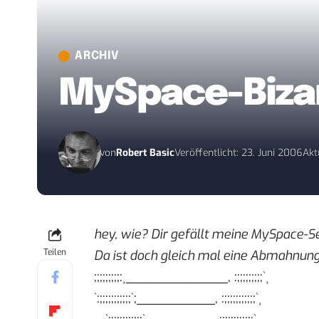
ARCHIV
MySpace-Biza
von
Robert Basic
Veröffentlicht: 23. Juni 2006
Akt
hey, wie? Dir gefällt
meine MySpace-Se
Teilen
Da ist doch gleich mal eine Abmahnung 
;;;;;;;;;:¸_____________, :;;;;;;;;;`¸
`:;;;;;;;;;;;`;__________, :;;;;;;;;;;;`¸