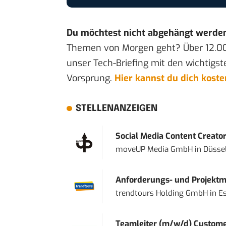
Du möchtest nicht abgehängt werde
Themen von Morgen geht? Über 12.0
unser Tech-Briefing mit den wichtigst
Vorsprung.
Hier kannst du dich kost
STELLENANZEIGEN
Social Media Content Creato
moveUP Media GmbH
in
Düsse
Anforderungs- und Projektma
trendtours Holding GmbH
in
E
Teamleiter (m/w/d) Custome