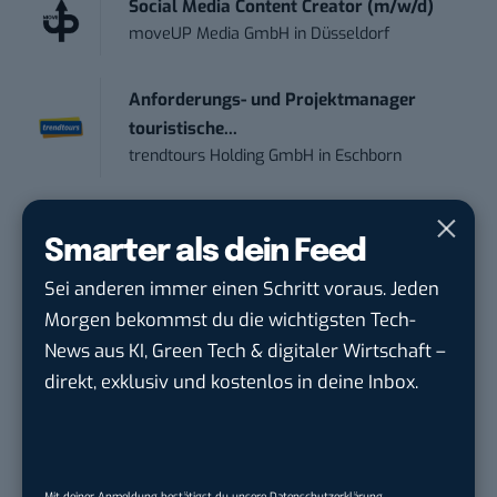
Social Media Content Creator (m/w/d)
moveUP Media GmbH
in
Düsseldorf
Anforderungs- und Projektmanager
touristische...
trendtours Holding GmbH
in
Eschborn
Social Media Manager – Content
Smarter als dein Feed
Creation...
Wiedmann & Winz GmbH
in
Geislingen an
Sei anderen immer einen Schritt voraus. Jeden
der Steige
Morgen bekommst du die wichtigsten Tech-
News aus KI, Green Tech & digitaler Wirtschaft –
IT Sales & Online Marketing Manager
direkt, exklusiv und kostenlos in deine Inbox.
(m/w/...
Instaffo GmbH
in
Karlsruhe
Marketing Manager – Content
Mit deiner Anmeldung bestätigst du unsere
Datenschutzerklärung
.