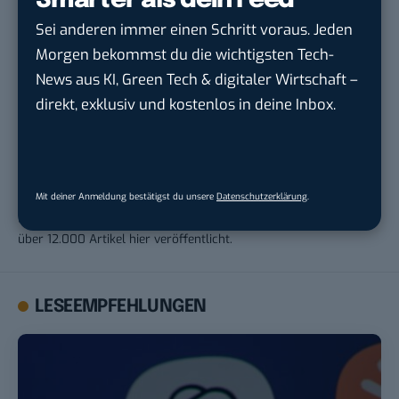
Smarter als dein Feed
Sei anderen immer einen Schritt voraus. Jeden
THEMEN:
CYBERSECURITY
DATENSCHUTZ
Morgen bekommst du die wichtigsten Tech-
News aus KI, Green Tech & digitaler Wirtschaft –
direkt, exklusiv und kostenlos in deine Inbox.
Robert Basic
Robert Basic ist Namensgeber und Gründer von BASIC thinking
Mit deiner Anmeldung bestätigst du unsere
Datenschutzerklärung
.
und hat die Seite 2009 abgegeben. Von 2004 bis 2009 hat er
über 12.000 Artikel hier veröffentlicht.
LESEEMPFEHLUNGEN