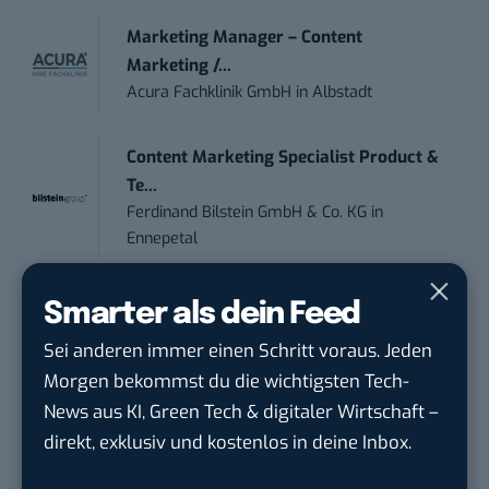
Marketing Manager – Content
Marketing /...
Acura Fachklinik GmbH
in
Albstadt
Content Marketing Specialist Product &
Te...
Ferdinand Bilstein GmbH & Co. KG
in
Ennepetal
Social Media Manager (w/m/d)
Smarter als dein Feed
ENERVIE - Südwestfalen Energie und Wasser
Sei anderen immer einen Schritt voraus. Jeden
AG
in
Hagen
Morgen bekommst du die wichtigsten Tech-
News aus KI, Green Tech & digitaler Wirtschaft –
PR & Social Media Coordinator (m/w/d)
direkt, exklusiv und kostenlos in deine Inbox.
Tropical Island Holding GmbH
in
Königs
Wusterhausen