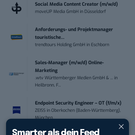
Social Media Content Creator (m/w/d)
moveUP Media GmbH
in
Düsseldorf
Anforderungs- und Projektmanager
touristische...
trendtours Holding GmbH
in
Eschborn
Sales-Manager (m/w/d) Online-
Marketing
.wtv Württemberger Medien GmbH & ...
in
Heilbronn, F...
Endpoint Security Engineer – OT (f/m/x)
ZEISS
in
Oberkochen (Baden-Württemberg),
München
Smarter als dein Feed