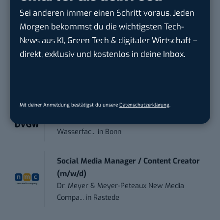
Content Manager Agrar (m/w/d)
Sei anderen immer einen Schritt voraus. Jeden
befristet aufgr...
Morgen bekommst du die wichtigsten Tech-
Josera Erbacher Service GmbH & Co...
in
Remote / Mob...
News aus KI, Green Tech & digitaler Wirtschaft –
direkt, exklusiv und kostenlos in deine Inbox.
Social Media Manager (m/w/d)
BANNERKÖNIG GmbH
in
Gelsenkirchen
Mit deiner Anmeldung bestätigst du unsere
Datenschutzerklärung
.
Referent (m/w/d) Technik & Netzwerke
DVGW Deutscher Verein des Gas- und
Wasserfac...
in
Bonn
Social Media Manager / Content Creator
(m/w/d)
Dr. Meyer & Meyer-Peteaux New Media
Compa...
in
Rastede