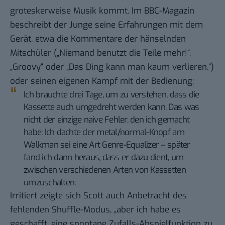
groteskerweise Musik kommt. Im BBC-Magazin
beschreibt der Junge
seine Erfahrungen
mit dem
Gerät, etwa die Kommentare der hänselnden
Mitschüler („Niemand benutzt die Teile mehr!“,
„Groovy“ oder „Das Ding kann man kaum verlieren.“)
oder seinen eigenen Kampf mit der Bedienung:
Ich brauchte drei Tage, um zu verstehen, dass die
Kassette auch umgedreht werden kann. Das was
nicht der einzige naive Fehler, den ich gemacht
habe: Ich dachte der metal/normal-Knopf am
Walkman sei eine Art Genre-Equalizer – später
fand ich dann heraus, dass er dazu dient, um
zwischen verschiedenen Arten von Kassetten
umzuschalten.
Irritiert zeigte sich Scott auch Anbetracht des
fehlenden Shuffle-Modus, „aber ich habe es
geschafft, eine spontane Zufalls-Abspielfunktion zu