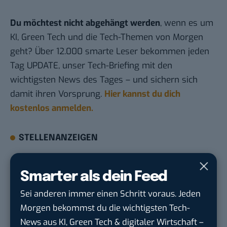
Du möchtest nicht abgehängt werden
, wenn es um
KI, Green Tech und die Tech-Themen von Morgen
geht? Über 12.000 smarte Leser bekommen jeden
Tag UPDATE, unser Tech-Briefing mit den
wichtigsten News des Tages – und sichern sich
damit ihren Vorsprung.
Hier kannst du dich
kostenlos anmelden.
STELLENANZEIGEN
Social Media Content Creator (m/w/d)
Smarter als dein Feed
moveUP Media GmbH
in
Düsseldorf
Sei anderen immer einen Schritt voraus. Jeden
Morgen bekommst du die wichtigsten Tech-
Anforderungs- und Projektmanager
touristische...
News aus KI, Green Tech & digitaler Wirtschaft –