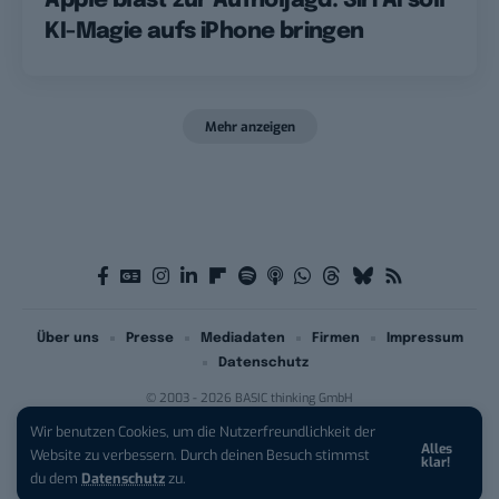
Apple bläst zur Aufholjagd: Siri AI soll
KI-Magie aufs iPhone bringen
Mehr anzeigen
Über uns
Presse
Mediadaten
Firmen
Impressum
Datenschutz
© 2003 - 2026 BASIC thinking GmbH
Wir benutzen Cookies, um die Nutzerfreundlichkeit der
Alles
iPhone 17 Pro sichern:
Für 1 € +
Website zu verbessern. Durch deinen Besuch stimmst
klar!
200 € Hardware-Bonus!
du dem
Datenschutz
zu.