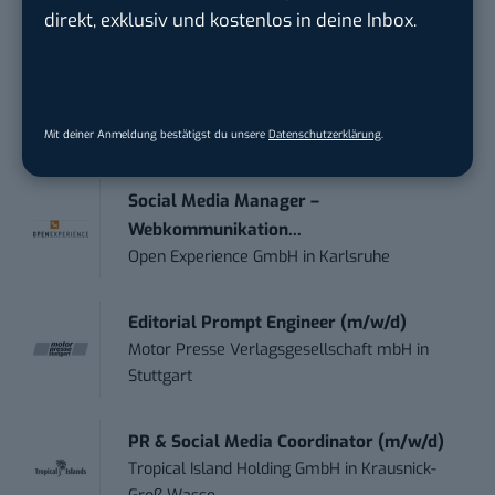
trendtours Holding GmbH
in
Eschborn
direkt, exklusiv und kostenlos in deine Inbox.
Marketing Manager Social Media and
Content (m...
Wave In Motion GmbH
in
Köln, Köln
Mit deiner Anmeldung bestätigst du unsere
Datenschutzerklärung
.
Social Media Manager –
Webkommunikation...
Open Experience GmbH
in
Karlsruhe
Editorial Prompt Engineer (m/w/d)
Motor Presse Verlagsgesellschaft mbH
in
Stuttgart
PR & Social Media Coordinator (m/w/d)
Tropical Island Holding GmbH
in
Krausnick-