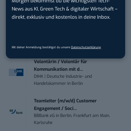
Morgen bekommst du die wichtigsten Tech-
Anforderungs- und Projektmanager
News aus KI, Green Tech & digitaler Wirtschaft –
touristische...
direkt, exklusiv und kostenlos in deine Inbox.
trendtours Holding GmbH
in
Eschborn
Senior ASIC Digital Lead – ATPG & M...
Bosch Gruppe
in
Reutlingen
Mit deiner Anmeldung bestätigst du unsere
Datenschutzerklärung
.
Volontärin / Volontär für
Kommunikation mit d...
DIHK | Deutsche Industrie- und
Handelskammer
in
Berlin
Teamleiter (m/w/d) Customer
Engagement / Soci...
BBBank eG
in
Berlin, Frankfurt am Main,
Karlsruhe