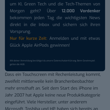
um KI, Green Tech und die Tech-Themen von
Morgen geht? Über
12.000 Vordenker
bekommen jeden Tag die wichtigsten News
direkt in die Inbox und sichern sich ihren
Vorsprung.
Nur für kurze Zeit:
Anmelden und mit etwas
Glück Apple AirPods gewinnen!
Mit deiner Anmeldung bestätigst du unsere
Datenschutzerklärung
. Beim Gewinnspiel
gelten die
AGB
.
Dass ein Touchscreen mit Rechenleistung kommt,
zweifelt mittlerweile kein Branchenbeobachter
mehr ernsthaft an. Seit dem Start des iPhone im
Jahr 2007 hat Apple keine neue Produktkategorie
eingeführt. Viele Hersteller, unter anderem
Microsoft, Toshiba und HP, haben sich bereits an