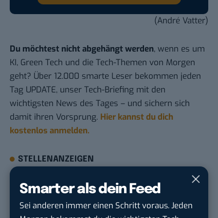
(André Vatter)
Du möchtest nicht abgehängt werden
, wenn es um
KI, Green Tech und die Tech-Themen von Morgen
geht? Über 12.000 smarte Leser bekommen jeden
Tag UPDATE, unser Tech-Briefing mit den
wichtigsten News des Tages – und sichern sich
damit ihren Vorsprung.
Hier kannst du dich
kostenlos anmelden.
STELLENANZEIGEN
Social Media Content Creator (m/w/d)
Smarter als dein Feed
moveUP Media GmbH
in
Düsseldorf
Sei anderen immer einen Schritt voraus. Jeden