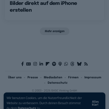
Bilder direkt auf dem iPhone
erstellen
Mehr anzeigen
Über uns
Presse
Mediadaten
Firmen
Impressum
Datenschutz
© 2003 - 2026 BASIC thinking GmbH
Wir benutzen Cookies, um die Nutzerfreundlichkeit der
Alles
iPhone 17 Pro sichern:
Für 1 € +
Website zu verbessern. Durch deinen Besuch stimmst
klar!
200 € Hardware-Bonus!
du dem
Datenschutz
zu.