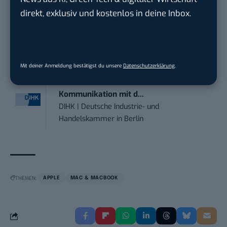
Karlsruhe
direkt, exklusiv und kostenlos in deine Inbox.
Senior ASIC Digital Lead – ATPG & M...
Bosch Gruppe
in
Reutlingen
Mit deiner Anmeldung bestätigst du unsere
Datenschutzerklärung
.
Volontärin / Volontär für
Kommunikation mit d...
DIHK | Deutsche Industrie- und
Handelskammer
in
Berlin
THEMEN:
APPLE
MAC & MACBOOK