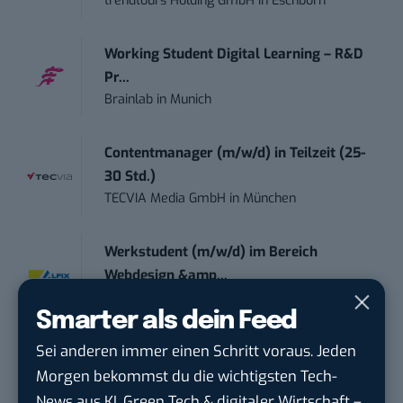
trendtours Holding GmbH
in
Eschborn
Working Student Digital Learning – R&D
Pr...
Brainlab
in
Munich
Contentmanager (m/w/d) in Teilzeit (25-
30 Std.)
TECVIA Media GmbH
in
München
Werkstudent (m/w/d) im Bereich
Webdesign &amp...
ALFIX GmbH
in
Großschirma bei Freiberg
Smarter als dein Feed
Sei anderen immer einen Schritt voraus. Jeden
Mitarbeiter (m/w/d) Customer
Engagement / Soc...
Morgen bekommst du die wichtigsten Tech-
BBBank eG
in
Berlin, Frankfurt am Main,
News aus KI, Green Tech & digitaler Wirtschaft –