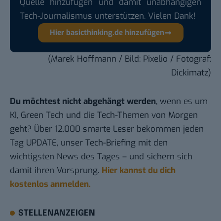
Quelle hinzufügen und damit unabhängigen
Tech-Journalismus unterstützen. Vielen Dank!
Hier basicthinking.de hinzufügen
(Marek Hoffmann / Bild:
Pixelio
/ Fotograf:
Dickimatz)
Du möchtest nicht abgehängt werden
, wenn es um
KI, Green Tech und die Tech-Themen von Morgen
geht? Über 12.000 smarte Leser bekommen jeden
Tag UPDATE, unser Tech-Briefing mit den
wichtigsten News des Tages – und sichern sich
damit ihren Vorsprung.
Hier kannst du dich
kostenlos anmelden.
STELLENANZEIGEN