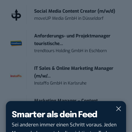
Social Media Content Creator (m/w/d)
moveUP Media GmbH
in
Düsseldorf
Anforderungs- und Projektmanager
touristische...
trendtours Holding GmbH
in
Eschborn
IT Sales & Online Marketing Manager
(m/w/...
Instaffo GmbH
in
Karlsruhe
Marketing Manager – Content
Marketing /...
Smarter als dein Feed
Acura Fachklinik GmbH
in
Albstadt
Sei anderen immer einen Schritt voraus. Jeden