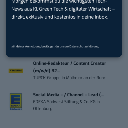
Morgen bekommst du die wichtigsten Tech-
Content Marketing Specialist Product &
News aus KI, Green Tech & digitaler Wirtschaft –
Te...
Ferdinand Bilstein GmbH & Co. KG
in
direkt, exklusiv und kostenlos in deine Inbox.
Ennepetal
Content-Manager (m/w/d)
Hermann Sewerin GmbH
in
Gütersloh
Mit deiner Anmeldung bestätigst du unsere
Datenschutzerklärung
.
Online-Redakteur / Content Creator
(m/w/d) B2...
TURCK-Gruppe
in
Mülheim an der Ruhr
Social Media – / Channel – Lead (...
EDEKA Südwest Stiftung & Co. KG
in
Offenburg