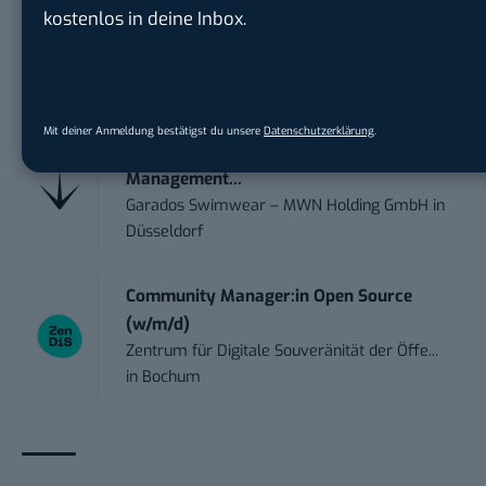
Praktikum im E-Business – Business
kostenlos in deine Inbox.
Inte...
Liebherr-Hausgeräte Ochsenhausen GmbH
in
Ulm
Mit deiner Anmeldung bestätigst du unsere
Datenschutzerklärung
.
Praktikant*in – Social Media
Management...
Garados Swimwear – MWN Holding GmbH
in
Düsseldorf
Community Manager:in Open Source
(w/m/d)
Zentrum für Digitale Souveränität der Öffe...
in
Bochum