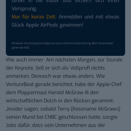
direkt in die Inbox und sichern sich ihren
Vorsprung.
Nur für kurze Zeit:
Anmelden und mit etwas
Glück Apple AirPods gewinnen!
Mit deiner Anmeldung bestätigst du unsere
Datenschutzerklärung
. Beim Gewinnspiel
gelten die
AGB
.
Wie auch immer: Am nächsten Morgen, zur Stunde
der Keynote, ließ er sich als Vollprofi nichts
anmerken. Dennoch war etwas anders. Wie
VentureBeat
gerade berichtet, habe der Apple-Chef
dem Plappermaul Harold McGraw III den
wirtschaftlichen Dolch in den Rücken gerammt:
„Insider sagen, sobald Terry (Kosename McGraws)
seinen Mund bei CNBC geschlossen hatte, sorgte
Jobs dafür, dass sein Unternehmen aus der