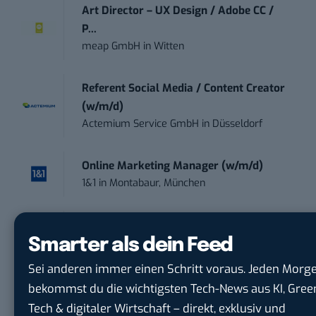
Art Director – UX Design / Adobe CC /
P...
meap GmbH
in
Witten
Referent Social Media / Content Creator
(w/m/d)
Actemium Service GmbH
in
Düsseldorf
Online Marketing Manager (w/m/d)
1&1
in
Montabaur, München
Marketing Specialist – AI & Content
Smarter als dein Feed
Manag...
FEINMETALL GmbH
in
Herrenberg bei
Sei anderen immer einen Schritt voraus. Jeden Morg
Stuttgart
bekommst du die wichtigsten Tech-News aus KI, Gree
Tech & digitaler Wirtschaft – direkt, exklusiv und