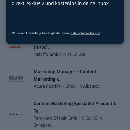
direkt, exklusiv und kostenlos in deine Inbox.
Sales Manager Digital Marketing
(m/w/d)
Instaffo GmbH
in
Bremen
Mit deiner Anmeldung bestätigst du unsere
Datenschutzerklärung
.
IT Sales & Online Marketing Manager
(m/w/...
Instaffo GmbH
in
Karlsruhe
Marketing Manager – Content
Marketing /...
Acura Fachklinik GmbH
in
Albstadt
Content Marketing Specialist Product &
Te...
Ferdinand Bilstein GmbH & Co. KG
in
Ennepetal