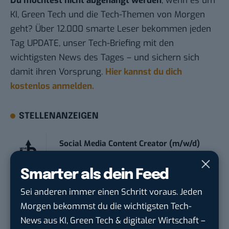
Du möchtest nicht abgehängt werden
, wenn es um
KI, Green Tech und die Tech-Themen von Morgen
geht? Über 12.000 smarte Leser bekommen jeden
Tag UPDATE, unser Tech-Briefing mit den
wichtigsten News des Tages – und sichern sich
damit ihren Vorsprung.
Hier kannst du dich
kostenlos anmelden.
STELLENANZEIGEN
Social Media Content Creator (m/w/d)
moveUP Media GmbH
in
Düsseldorf
Smarter als dein Feed
Anforderungs- und Projektmanager
Sei anderen immer einen Schritt voraus. Jeden
touristische...
Morgen bekommst du die wichtigsten Tech-
trendtours Holding GmbH
in
Eschborn
News aus KI, Green Tech & digitaler Wirtschaft –