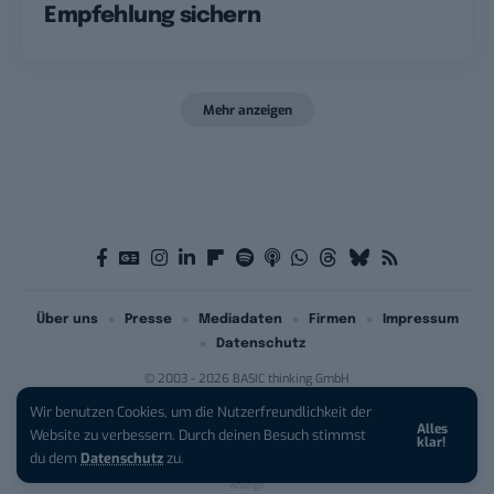
Empfehlung sichern
Mehr anzeigen
Über uns
Presse
Mediadaten
Firmen
Impressum
Datenschutz
© 2003 - 2026 BASIC thinking GmbH
Wir benutzen Cookies, um die Nutzerfreundlichkeit der
Alles
iPhone 17 Pro sichern:
Für 1 € +
Website zu verbessern. Durch deinen Besuch stimmst
klar!
200 € Hardware-Bonus!
du dem
Datenschutz
zu.
Anzeige