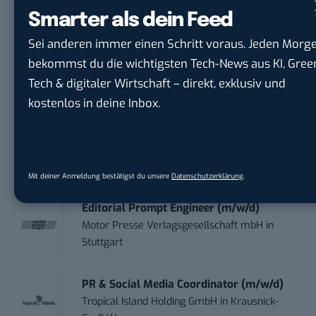
LEUCHTTURM1917
in
Geesthacht
Smarter als dein Feed
Sei anderen immer einen Schritt voraus. Jeden Morg
Marketing Manager Social Media and
bekommst du die wichtigsten Tech-News aus KI, Gree
Content (m...
Tech & digitaler Wirtschaft – direkt, exklusiv und
Wave In Motion GmbH
in
Köln, Köln
kostenlos in deine Inbox.
Social Media Manager –
Webkommunikation...
Open Experience GmbH
in
Karlsruhe
Mit deiner Anmeldung bestätigst du unsere
Datenschutzerklärung
.
Editorial Prompt Engineer (m/w/d)
Motor Presse Verlagsgesellschaft mbH
in
Stuttgart
PR & Social Media Coordinator (m/w/d)
Tropical Island Holding GmbH
in
Krausnick-