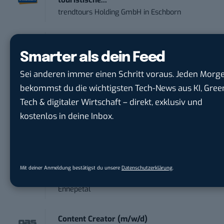
trendtours Holding GmbH
in
Eschborn
IT Sales & Online Marketing Manager
(m/w/...
Smarter als dein Feed
Instaffo GmbH
in
Karlsruhe
Sei anderen immer einen Schritt voraus. Jeden Morg
bekommst du die wichtigsten Tech-News aus KI, Gree
Marketing Manager – Content
Tech & digitaler Wirtschaft – direkt, exklusiv und
Marketing /...
kostenlos in deine Inbox.
Acura Fachklinik GmbH
in
Albstadt
Content Marketing Specialist Product &
Te...
Mit deiner Anmeldung bestätigst du unsere
Datenschutzerklärung
.
Ferdinand Bilstein GmbH & Co. KG
in
Ennepetal
Content Creator (m/w/d)