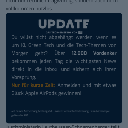
nicht nur rechtlich fragwürdig, sondern auch noch
vollkommen nutzlos.
Du willst nicht abgehängt werden, wenn es
um KI, Green Tech und die Tech-Themen von
Morgen geht? Über
12.000 Vordenker
bekommen jeden Tag die wichtigsten News
direkt in die Inbox und sichern sich ihren
Vorsprung.
Nur für kurze Zeit:
Anmelden und mit etwas
Glück Apple AirPods gewinnen!
Mit deiner Anmeldung bestätigst du unsere
Datenschutzerklärung
. Beim Gewinnspiel
gelten die
AGB
.
Justizministerin
Leutheusser-Schnarrenberger
teilt