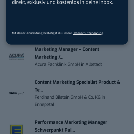
direkt, exklusiv und kostenlos in deine Inbox.
IT Sales & Online Marketing Manager
(m/w/...
Instaffo GmbH
in
Karlsruhe
Mit deiner Anmeldung bestätigst du unsere
Datenschutzerklärung
.
Marketing Manager – Content
Marketing /...
Acura Fachklinik GmbH
in
Albstadt
Content Marketing Specialist Product &
Te...
Ferdinand Bilstein GmbH & Co. KG
in
Ennepetal
Performance Marketing Manager
Schwerpunkt Pai...