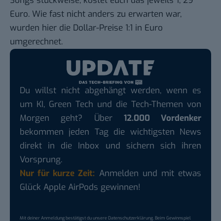
Songs stückweise, kostet euch das jeweils 1, 29
Euro. Wie fast nicht anders zu erwarten war,
wurden hier die Dollar-Preise 1:1 in Euro
umgerechnet.
Du willst nicht abgehängt werden, wenn es
um KI, Green Tech und die Tech-Themen von
Morgen geht? Über
12.000 Vordenker
bekommen jeden Tag die wichtigsten News
direkt in die Inbox und sichern sich ihren
Vorsprung.
Nur für kurze Zeit:
Anmelden und mit etwas
Glück Apple AirPods gewinnen!
Mit deiner Anmeldung bestätigst du unsere
Datenschutzerklärung
. Beim Gewinnspiel