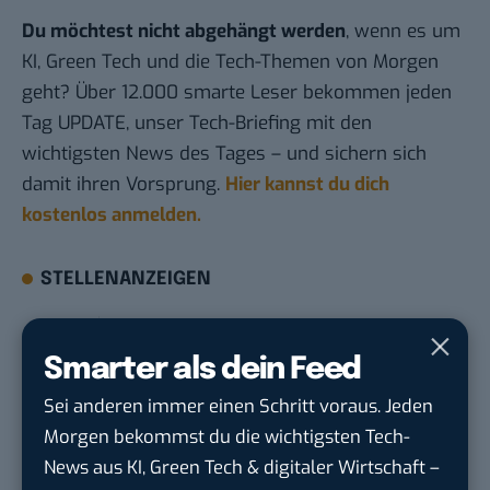
Du möchtest nicht abgehängt werden
, wenn es um
KI, Green Tech und die Tech-Themen von Morgen
geht? Über 12.000 smarte Leser bekommen jeden
Tag UPDATE, unser Tech-Briefing mit den
wichtigsten News des Tages – und sichern sich
damit ihren Vorsprung.
Hier kannst du dich
kostenlos anmelden.
STELLENANZEIGEN
Social Media Content Creator (m/w/d)
moveUP Media GmbH
in
Düsseldorf
Smarter als dein Feed
Sei anderen immer einen Schritt voraus. Jeden
Anforderungs- und Projektmanager
Morgen bekommst du die wichtigsten Tech-
touristische...
News aus KI, Green Tech & digitaler Wirtschaft –
trendtours Holding GmbH
in
Eschborn