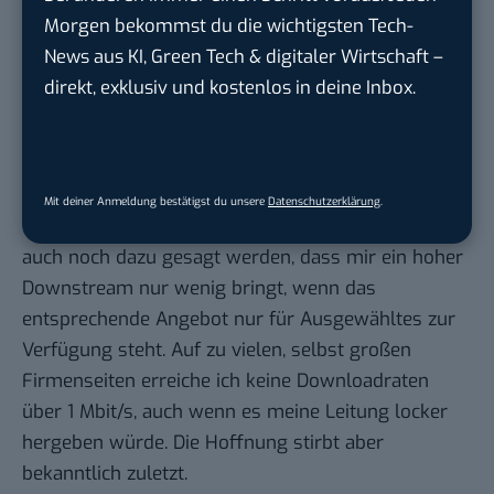
jedenfalls hüten, einzelne (Telekom-?) Technologien
Morgen bekommst du die wichtigsten Tech-
zu bevorzugen. Ich höre jedenfalls seit gefühlten 15
News aus KI, Green Tech & digitaler Wirtschaft –
Jahren immer wieder vom Glasfaserausbau und
direkt, exklusiv und kostenlos in deine Inbox.
warte seither vergebens auf wirkliche Angebote.
Glasfaser hin- und her, ich kenne aktuell leider
überhaupt nur ein einziges, für mich verfügbares
und bezahlbares Angebot jenseits der 50 Mbit/s-
Mit deiner Anmeldung bestätigst du unsere
Datenschutzerklärung
.
Grenze. Und als Fußnote muss natürlich immer
auch noch dazu gesagt werden, dass mir ein hoher
Downstream nur wenig bringt, wenn das
entsprechende Angebot nur für Ausgewähltes zur
Verfügung steht. Auf zu vielen, selbst großen
Firmenseiten erreiche ich keine Downloadraten
über 1 Mbit/s, auch wenn es meine Leitung locker
hergeben würde. Die Hoffnung stirbt aber
bekanntlich zuletzt.