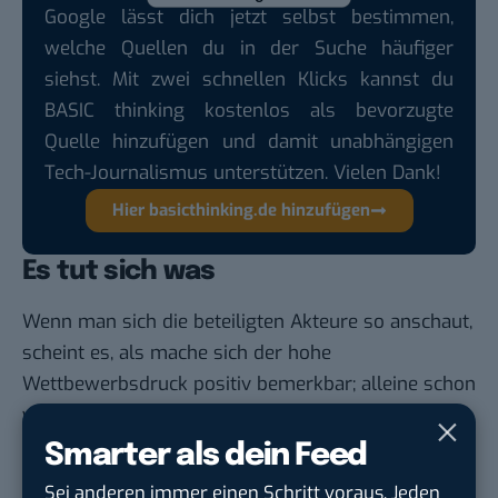
Google lässt dich jetzt selbst bestimmen,
welche Quellen du in der Suche häufiger
siehst. Mit zwei schnellen Klicks kannst du
BASIC thinking kostenlos als bevorzugte
Quelle hinzufügen und damit unabhängigen
Tech-Journalismus unterstützen. Vielen Dank!
Hier basicthinking.de hinzufügen
Es tut sich was
Wenn man sich die beteiligten Akteure so anschaut,
scheint es, als mache sich der hohe
Wettbewerbsdruck positiv bemerkbar; alleine schon
wegen der ganz unterschiedlichen Anforderungen
der einzelnen Technologien und damit verbundenen
Smarter als dein Feed
Interessen. Die Bundesregierung sollte sich
Sei anderen immer einen Schritt voraus. Jeden