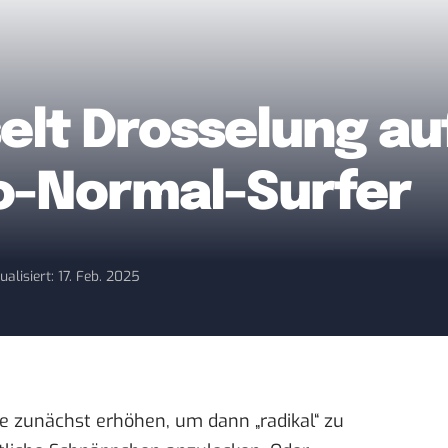
lt Drosselung auf
o-Normal-Surfer
ualisiert: 17. Feb. 2025
ise zunächst erhöhen, um dann „radikal“ zu