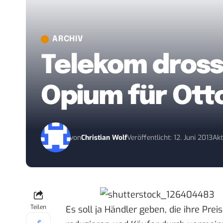
ARCHIV
Telekom drosse
Opium für Ott
von
Christian Wolf
Veröffentlicht: 12. Juni 2013
Akt
Teilen
Es soll ja Händler geben, die ihre Pre