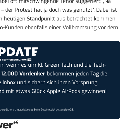
abei oft mitschwingende Tenor suggeriert: „Na
 – der Protest hat ja doch was genutzt“. Dabei ist
om heutigen Standpunkt aus betrachtet kommen
kom-Kunden ebenfalls einer Vollbremsung vor dem
n, wenn es um KI, Green Tech und die Tech-
r
12.000 Vordenker
bekommen jeden Tag die
e Inbox und sichern sich ihren Vorsprung.
 mit etwas Glück Apple AirPods gewinnen!
nsere
Datenschutzerklärung
. Beim Gewinnspiel gelten die
AGB
.
ver“