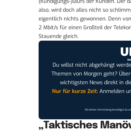
(Kündigungs-)laufs der Kunden. Der d
also, wird doch alles nicht so schlimm
eigentlich nichts gewonnen. Denn v
2 Mbit/s für einen Großteil der Tele
Stauende gleich.
Du willst nicht abgehängt werde
Themen von Morgen geht? Übe
wichtigsten News direkt in di
Nur für kurze Zeit:
Anmelden und
Mit deiner Anmeldung bestätigst du u
„Taktisches Manö