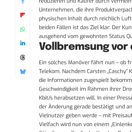
reduzieren und Käufer durch vermein
Unternehmen, die ihre Produktverpack
physischen Inhalt durch reichlich Luf
beiden Fällen ist das Ziel klar: Der 
ausgehend vom gewohnten Status Quo
Vollbremsung vor
Ein solches Manöver fährt nun – ob fre
Telekom. Nachdem
Carsten „Caschy“ 
die Informationen zugespielt bekomm
Geschwindigkeit im Rahmen ihrer Dros
Kbit/s herabsetzen will. In einer Pr
der Änderung gerade bestätigt und an
Vielnutzer geben werde – mit Preisau
Vielfach wird nun von einem „Einlenk