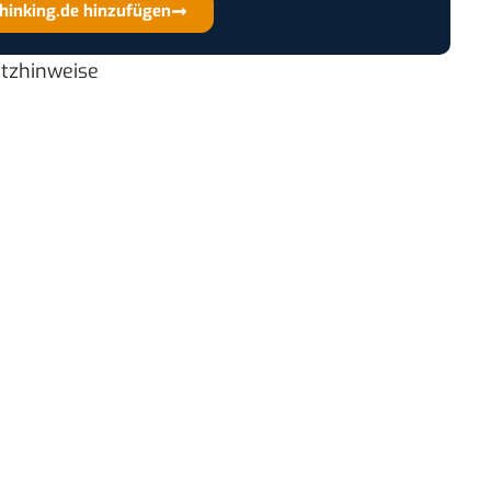
thinking.de hinzufügen
utzhinweise