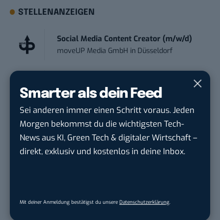
STELLENANZEIGEN
Social Media Content Creator (m/w/d)
moveUP Media GmbH
in
Düsseldorf
Anforderungs- und Projektmanager
Smarter als dein Feed
touristische...
trendtours Holding GmbH
in
Eschborn
Sei anderen immer einen Schritt voraus. Jeden
Morgen bekommst du die wichtigsten Tech-
Marketing Manager Social Media and
News aus KI, Green Tech & digitaler Wirtschaft –
Content (m...
direkt, exklusiv und kostenlos in deine Inbox.
Wave In Motion GmbH
in
Köln, Köln
Social Media Manager –
Webkommunikation...
Mit deiner Anmeldung bestätigst du unsere
Datenschutzerklärung
.
Open Experience GmbH
in
Karlsruhe