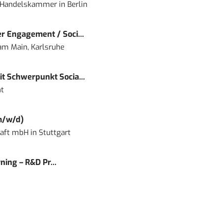
nd Handelskammer
in
Berlin
r Engagement / Soci...
 am Main, Karlsruhe
t Schwerpunkt Socia...
t
m/w/d)
haft mbH
in
Stuttgart
ning – R&D Pr...