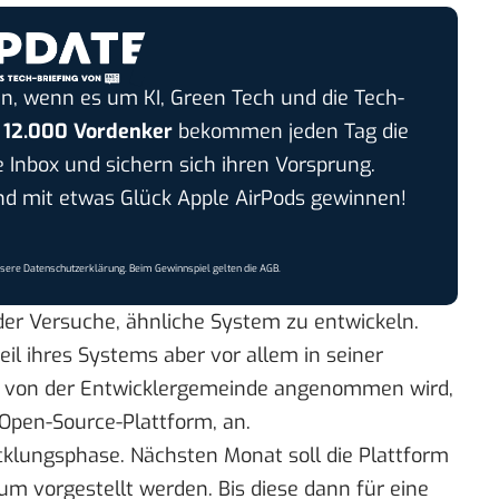
n, wenn es um KI, Green Tech und die Tech-
r
12.000 Vordenker
bekommen jeden Tag die
e Inbox und sichern sich ihren Vorsprung.
 mit etwas Glück Apple AirPods gewinnen!
nsere
Datenschutzerklärung
. Beim Gewinnspiel gelten die
AGB
.
eder Versuche, ähnliche System zu entwickeln.
il ihres Systems aber vor allem in seiner
uch von der Entwicklergemeinde angenommen wird,
 Open-Source-Plattform, an.
icklungsphase. Nächsten Monat soll die Plattform
ium
vorgestellt werden. Bis diese dann für eine