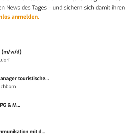
en News des Tages – und sichern sich damit ihren
enlos anmelden.
r (m/w/d)
ldorf
nager touristische...
schborn
PG & M...
mmunikation mit d...