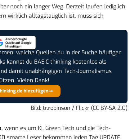
 aber noch ein langer Weg. Derzeit laufen lediglich
em wirklich alltagstauglich ist, muss sich
timmen, welche Quellen du in der Suche häufiger
cks kannst du BASIC thinking kostenlos als
und damit unabhängigen Tech-Journalismus
ützen. Vielen Dank!
thinking.de hinzufügen
Bild:
tr.robinson
/ Flickr (
CC BY-SA 2.0
)
n
, wenn es um KI, Green Tech und die Tech-
00 smarte Leser bekommen jeden Tag UPDATE,