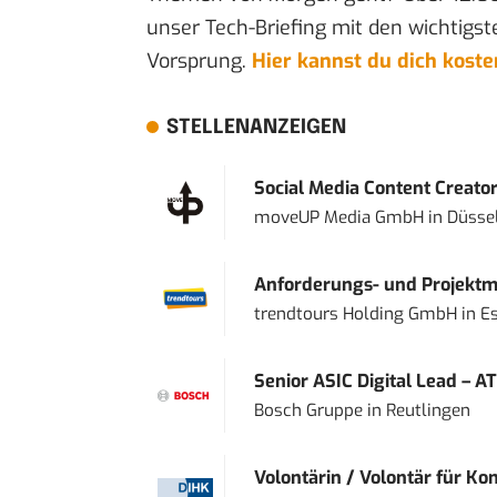
unser Tech-Briefing mit den wichtigst
Vorsprung.
Hier kannst du dich kost
STELLENANZEIGEN
Social Media Content Creato
moveUP Media GmbH
in
Düsse
Anforderungs- und Projektma
trendtours Holding GmbH
in
E
Senior ASIC Digital Lead – AT
Bosch Gruppe
in
Reutlingen
Volontärin / Volontär für Ko