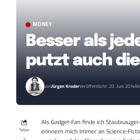
MONEY
Besser als je
putzt auch die
von
Jürgen Kroder
Veröffentlicht: 20. Juni 2014
Akt
Als Gadget-Fan finde ich Staubsauger-
Teilen
erinnern mich immer an Science-Ficti