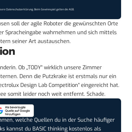
nsere
Datenschutzerklärung
. Beim Gewinnspiel gelten die
AGB
.
en soll der agile Roboter die gewünschten Orte
ber Spracheingabe wahrnehmen und sich mittels
tern seiner Art austauschen.
ion
finderin. Ob „TODY“ wirklich unsere Zimmer
 Sternen. Denn die Putzkrake ist erstmals nur ein
lectrolux Design Lab Competition
“ eingereicht hat.
dee somit leider noch weit entfernt. Schade.
timmen, welche Quellen du in der Suche häufiger
cks kannst du BASIC thinking kostenlos als