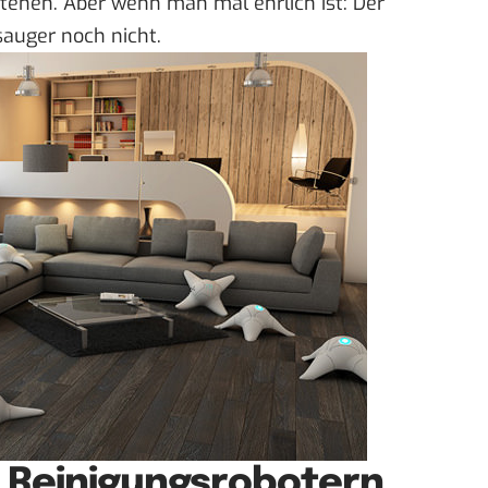
tehen. Aber wenn man mal ehrlich ist: Der
sauger
noch nicht.
 Reinigungsrobotern