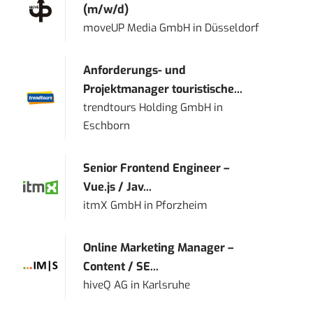
(m/w/d)
moveUP Media GmbH
in
Düsseldorf
Anforderungs- und
Projektmanager touristische...
trendtours Holding GmbH
in
Eschborn
Senior Frontend Engineer –
Vue.js / Jav...
itmX GmbH
in
Pforzheim
Online Marketing Manager –
Content / SE...
hiveQ AG
in
Karlsruhe