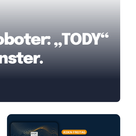
oboter: „TODY“
nster.