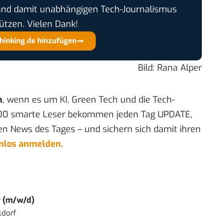
und damit unabhängigen Tech-Journalismus
ützen. Vielen Dank!
thinking.de hinzufügen
Bild: Rana Alper
n
, wenn es um KI, Green Tech und die Tech-
00 smarte Leser bekommen jeden Tag UPDATE,
en News des Tages – und sichern sich damit ihren
enlos anmelden.
r (m/w/d)
ldorf