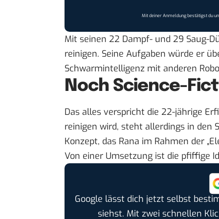
Mit deiner Anmeldung bestätigst du u
Mit seinen 22 Dampf- und 29 Saug-Düs
reinigen. Seine Aufgaben würde er ü
Schwarmintelligenz mit anderen Robo
Noch Science-Fict
Das alles verspricht die 22-jährige Er
reinigen wird, steht allerdings in den
Konzept, das Rana im Rahmen der
„E
Von einer Umsetzung ist die pfiffige I
Google lässt dich jetzt selbst bes
siehst. Mit zwei schnellen Kli