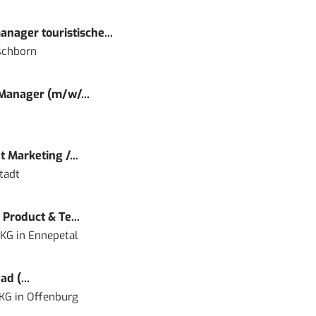
nager touristische...
schborn
 Manager (m/w/...
 Marketing /...
tadt
Product & Te...
 KG
in
Ennepetal
d (...
 KG
in
Offenburg