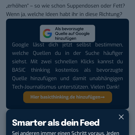
„erhöhen“ – so wie schon Suppendosen oder Fett?
Wenn ja, welche Ideen habt ihr in diese Richtung?
Google lässt dich jetzt selbst bestimmen,
welche Quellen du in der Suche häufiger
siehst. Mit zwei schnellen Klicks kannst du
BASIC thinking kostenlos als bevorzugte
Quelle hinzufügen und damit unabhängigen
Tech-Journalismus unterstützen. Vielen Dank!
Hier basicthinking.de hinzufügen
Bilder: Screenshots,
Pixelio
,
Tolino
,
Pixelio
,
Pixelio
/
Montagen:
Jürgen Kroder
Smarter als dein Feed
Sei anderen immer einen Schritt voraus. Jeden