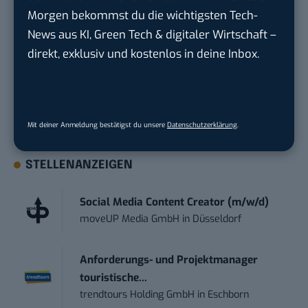
Du möchtest nicht abgehängt werden
, wenn es um
Morgen bekommst du die wichtigsten Tech-
KI, Green Tech und die Tech-Themen von Morgen
News aus KI, Green Tech & digitaler Wirtschaft –
geht? Über 12.000 smarte Leser bekommen jeden
direkt, exklusiv und kostenlos in deine Inbox.
Tag UPDATE, unser Tech-Briefing mit den
wichtigsten News des Tages – und sichern sich
damit ihren Vorsprung.
Hier kannst du dich
kostenlos anmelden.
Mit deiner Anmeldung bestätigst du unsere
Datenschutzerklärung
.
STELLENANZEIGEN
Social Media Content Creator (m/w/d)
moveUP Media GmbH
in
Düsseldorf
Anforderungs- und Projektmanager
touristische...
trendtours Holding GmbH
in
Eschborn