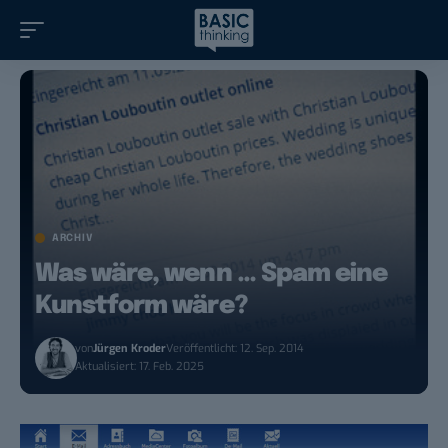
ARCHIV
Was wäre, wenn … Spam eine
Kunstform wäre?
von
Jürgen Kroder
Veröffentlicht: 12. Sep. 2014
Aktualisiert: 17. Feb. 2025