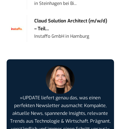
in
Steinhagen bei Bi...
Cloud Solution Architect (m/w/d)
– Teil...
Instaffo GmbH
in
Hamburg
»UPDATE liefert genau das, was einen
perfekten Newsletter ausmacht: Kompakte,
aktuelle News, spannende Insights, relevante
Trends aus Technologie & Wirtschaft. Prägnant,
verständlich und immer einen Schritt voraus!«