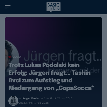
MONEY
Trotz Lukas Podolski kein
Erfolg: Jürgen fragt… Tashin
Avci zum Aufstieg und
Niedergang von „CopaSocca“
von
Jürgen Kroder
Veröffentlicht: 12. Jan. 2015
Aktualisiert: 17. Feb. 2025