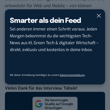
entwickeln für Web und Mobile – von kleinen
Kampagnenseiten und Werbespielen bis hin zu
größeren Applikationen. Durch unsere Erfahrung
Smarter als dein Feed
aus dem Entertainment- und Games-Bereich haben
Sei anderen immer einen Schritt voraus. Jeden
wir ja eine besondere Expertise für
Morgen bekommst du die wichtigsten Tech-
Motivationsdesign. Und in freien Zeiten entwickeln
News aus KI, Green Tech & digitaler Wirtschaft –
wir dazu noch ein neues Mobile Game, von dem wir
direkt, exklusiv und kostenlos in deine Inbox.
hoffen dass wir es in 2015 veröffentlichen können.
Das klingt gut. Also alles bestens bei dir?
Ja. Ich kann nun zurückblicken und sage: Wow, wer
hätte das gedacht? Ich bin sehr froh, dass sich alles
Mit deiner Anmeldung bestätigst du unsere
Datenschutzerklärung
.
bestens entwickelt hat!
Vielen Dank für das Interview, Tahsin!