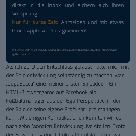
direkt in die Inbox und sichern sich ihren
Vorsprung.
Nur für kurze Zeit:
Anmelden und mit etwas
Glück Apple AirPods gewinnen!
Mit deiner Anmeldung bestätigst du unsere
Datenschutzerklärung
. Beim Gewinnspiel
gelten die
AGB
.
Als ich 2010 den Entschluss gefasst hatte, mich mit
der Spielentwicklung selbständig zu machen, war
„CopaSocca“ eine meiner ersten Spielideen: Ein
HTML-Browsergame auf Facebook als
Fußballmanager aus der Ego-Perspektive, in dem
der Spieler seine eigene Profi-Karriere managen
kann. Mit einigen Komplikationen konnten wir es
nach zehn Monaten Entwicklung live stellen. Trotz
der Bewerbung durch Lukas Podolski hatten wir