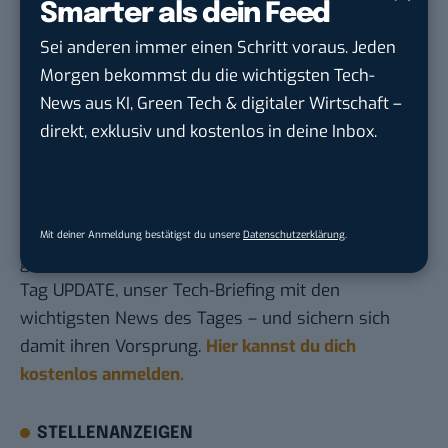
BASIC thinking kostenlos als bevorzugte
Smarter als dein Feed
Quelle hinzufügen und damit unabhängigen
Sei anderen immer einen Schritt voraus. Jeden
Tech-Journalismus unterstützen. Vielen Dank!
Morgen bekommst du die wichtigsten Tech-
Hier basicthinking.de hinzufügen
News aus KI, Green Tech & digitaler Wirtschaft –
direkt, exklusiv und kostenlos in deine Inbox.
Bilder: Jonathan Dub
Du möchtest nicht abgehängt werden
, wenn es um
KI, Green Tech und die Tech-Themen von Morgen
Mit deiner Anmeldung bestätigst du unsere
Datenschutzerklärung
.
geht? Über 12.000 smarte Leser bekommen jeden
Tag UPDATE, unser Tech-Briefing mit den
wichtigsten News des Tages – und sichern sich
damit ihren Vorsprung.
Hier kannst du dich
kostenlos anmelden.
STELLENANZEIGEN