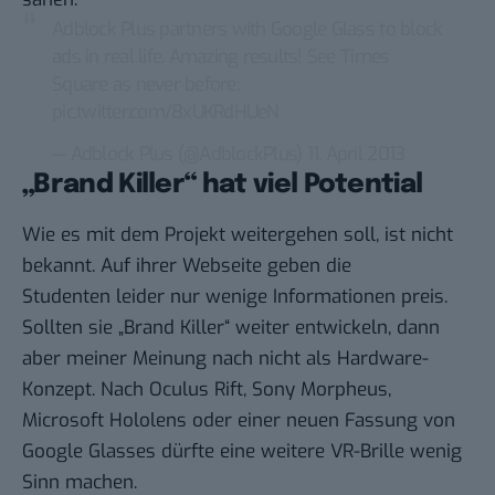
Adblock Plus partners with Google Glass to block
ads in real life. Amazing results! See Times
Square as never before:
pic.twitter.com/8xUKRdHUeN
— Adblock Plus (@AdblockPlus)
11. April 2013
„Brand Killer“ hat viel Potential
Wie es mit dem Projekt weitergehen soll, ist nicht
bekannt. Auf
ihrer Webseite
geben die
Studenten leider nur wenige Informationen preis.
Sollten sie „Brand Killer“ weiter entwickeln, dann
aber meiner Meinung nach nicht als Hardware-
Konzept. Nach Oculus Rift, Sony Morpheus,
Microsoft Hololens oder einer neuen Fassung von
Google Glasses dürfte eine weitere VR-Brille wenig
Sinn machen.