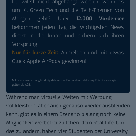
Du willst nicht abgehängt werden, wenn es
um KI, Green Tech und die Tech-Themen von
Morgen geht? Über
12.000 Vordenker
bekommen jeden Tag die wichtigsten News
direkt in die Inbox und sichern sich ihren
Vorsprung.
Nur für kurze Zeit:
Anmelden und mit etwas
Glück Apple AirPods gewinnen!
Mit deiner Anmeldung bestätigst du unsere
Datenschutzerklärung
. Beim Gewinnspiel
gelten die
AGB
.
Während man virtuelle Welten mit Werbung
vollkleistern, aber auch genauso wieder ausblenden
kann, gibt es in einem Szenario bislang noch keine
Möglichkeit werbefrei zu leben: dem Real Life. Um
das zu ändern, haben vier Studenten der University