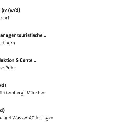
r (m/w/d)
ldorf
nager touristische...
schborn
ktion & Conte...
er Ruhr
/d)
ürttemberg), München
d)
ie und Wasser AG
in
Hagen