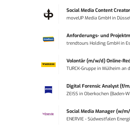
Social Media Content Creato
moveUP Media GmbH
in
Düsse
Anforderungs- und Projektma
trendtours Holding GmbH
in
E
Volontär (m/w/d) Online-Reda
TURCK-Gruppe
in
Mülheim an d
Digital Forensic Analyst (f/m
ZEISS
in
Oberkochen (Baden-W
Social Media Manager (w/m/
ENERVIE - Südwestfalen Energ