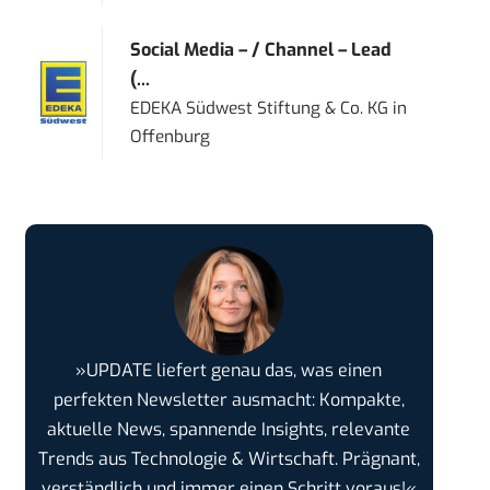
Social Media – / Channel – Lead
(...
EDEKA Südwest Stiftung & Co. KG
in
Offenburg
»UPDATE liefert genau das, was einen
perfekten Newsletter ausmacht: Kompakte,
aktuelle News, spannende Insights, relevante
Trends aus Technologie & Wirtschaft. Prägnant,
verständlich und immer einen Schritt voraus!«