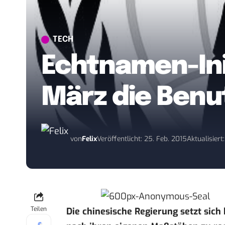
TECH
Echtnamen-Init
März die Ben
von
Felix
Veröffentlicht: 25. Feb. 2015
Aktualisiert
Teilen
Die chinesische Regierung setzt sich