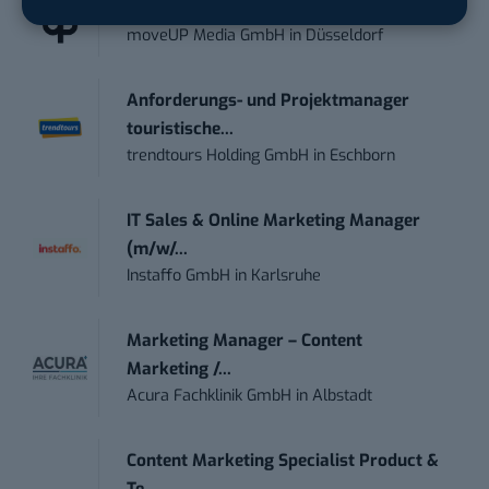
Social Media Content Creator (m/w/d)
moveUP Media GmbH
in
Düsseldorf
Anforderungs- und Projektmanager
touristische...
trendtours Holding GmbH
in
Eschborn
IT Sales & Online Marketing Manager
(m/w/...
Instaffo GmbH
in
Karlsruhe
Marketing Manager – Content
Marketing /...
Acura Fachklinik GmbH
in
Albstadt
Content Marketing Specialist Product &