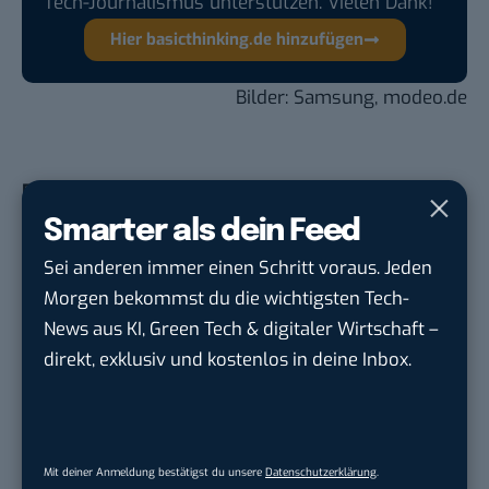
Tech-Journalismus unterstützen. Vielen Dank!
Hier basicthinking.de hinzufügen
Bilder:
Samsung
,
modeo.de
Du möchtest nicht abgehängt werden
, wenn es um
KI, Green Tech und die Tech-Themen von Morgen
Smarter als dein Feed
geht? Über 12.000 smarte Leser bekommen jeden
Sei anderen immer einen Schritt voraus. Jeden
Tag UPDATE, unser Tech-Briefing mit den
Morgen bekommst du die wichtigsten Tech-
wichtigsten News des Tages – und sichern sich
News aus KI, Green Tech & digitaler Wirtschaft –
damit ihren Vorsprung.
Hier kannst du dich
direkt, exklusiv und kostenlos in deine Inbox.
kostenlos anmelden.
STELLENANZEIGEN
Mit deiner Anmeldung bestätigst du unsere
Datenschutzerklärung
.