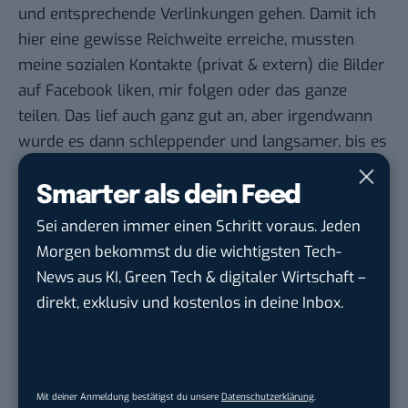
und entsprechende Verlinkungen gehen. Damit ich
hier eine gewisse Reichweite erreiche, mussten
meine sozialen Kontakte (privat & extern) die Bilder
auf Facebook liken, mir folgen oder das ganze
teilen. Das lief auch ganz gut an, aber irgendwann
wurde es dann schleppender und langsamer, bis es
endgültig zum Stillstand kam.
Jeden zweiten Tag ein neues wirklich gutes Bild,
Smarter als dein Feed
aber keiner teilte es mehr. Also habe ich alle meine
Sei anderen immer einen Schritt voraus. Jeden
Kontakte angeschrieben, dass sie dies doch bitte
Morgen bekommst du die wichtigsten Tech-
weiterhin tun sollten. Das lief dann wieder für ein
News aus KI, Green Tech & digitaler Wirtschaft –
paar Tage und stand irgendwann auch wieder still.
direkt, exklusiv und kostenlos in deine Inbox.
Ich weiß nicht, wie oft ich das ganze Rad wieder
zum Laufen gebracht habe, aber es wollte nicht
funktionieren. Wenn die sozialen Kontakte einfach
nicht selbständig mitspielen und voll überzeugt
Mit deiner Anmeldung bestätigst du unsere
Datenschutzerklärung
.