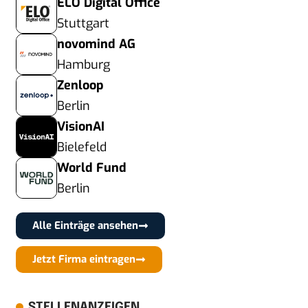
ELO Digital Office
Stuttgart
novomind AG
Hamburg
Zenloop
Berlin
VisionAI
Bielefeld
World Fund
Berlin
Alle Einträge ansehen
Jetzt Firma eintragen
STELLENANZEIGEN