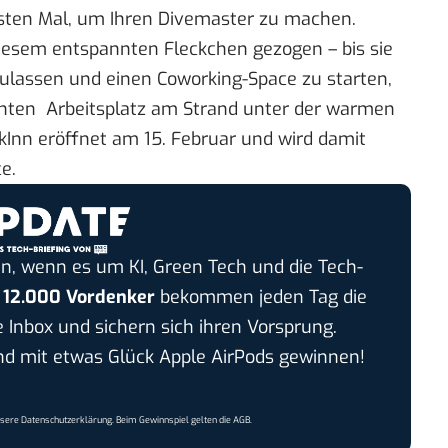
rsten Mal, um Ihren Divemaster zu machen.
iesem entspannten Fleckchen gezogen – bis sie
zulassen und einen Coworking-Space zu starten,
nten Arbeitsplatz am Strand unter der warmen
kInn
eröffnet am 15. Februar und wird damit
e.
n, wenn es um KI, Green Tech und die Tech-
r
12.000 Vordenker
bekommen jeden Tag die
e Inbox und sichern sich ihren Vorsprung.
 mit etwas Glück Apple AirPods gewinnen!
nsere
Datenschutzerklärung
. Beim Gewinnspiel gelten die
AGB
.