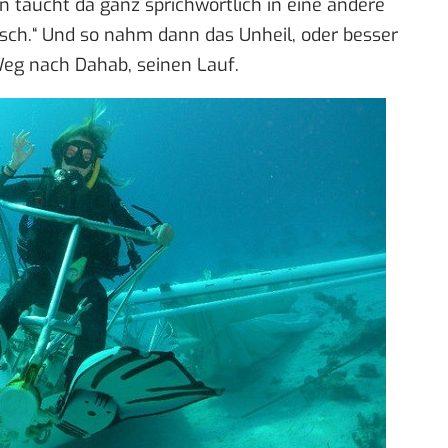
n taucht da ganz sprichwörtlich in eine andere
isch.“ Und so nahm dann das Unheil, oder besser
Weg nach Dahab, seinen Lauf.