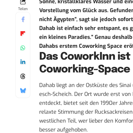
Sonne, kristallklares Wasser und ei
Teilen
Vorstellung vom Glück aus. Gefunden 
nicht Ägypten“, sagt sie jedoch sofort
Dahab ist einfach sehr entspant, es g
ein kleines Paradies.“ Genau deshalb
Dahabs erstem
Coworking Space
erö
Das CoworkInn ist
Coworking-Space
Dahab
liegt an der Ostküste des Sina
esch-Scheich. Der Ort wurde erst von
entdeckt, bietet seit den 1990er Jahr
relaxte Stimmung der Rucksackreisende
westlichen Teil, wer lieber den Komfor
besser aufgehoben.