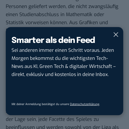
Personen geliefert werden, die nicht zwangsläufig
einen Studienabschluss in Mathematik oder
Statistik vorweisen können. Aus Grafiken und
Diagrammen muss sich also zukünftig eine
möglichst interaktive User Experience entwickeln –
Smarter als dein Feed
zudem wird die Kombination mit anderen
Sei anderen immer einen Schritt voraus. Jeden
Datenquellen nachgefragt werden.
Morgen bekommst du die wichtigsten Tech-
Eine der Visionen: Auf die Frage, warum die
News aus KI, Green Tech & digitaler Wirtschaft –
Leistung eines Sportlers schwankt, wird es dank
direkt, exklusiv und kostenlos in deine Inbox.
verschiedener Algorithmen für jeden Fall
individuelle Antworten geben. Der Nutzen dieser
Technologie wird sich nicht von heute auf morgen
im Detail bemerkbar machen. Für die Zukunft im
Mit deiner Anmeldung bestätigst du unsere
Datenschutzerklärung
.
American Football gilt: Datenanalysen werden in
der Lage sein, jede Facette des Spieles zu
beeinflussen und werden sowohl von der Liga als