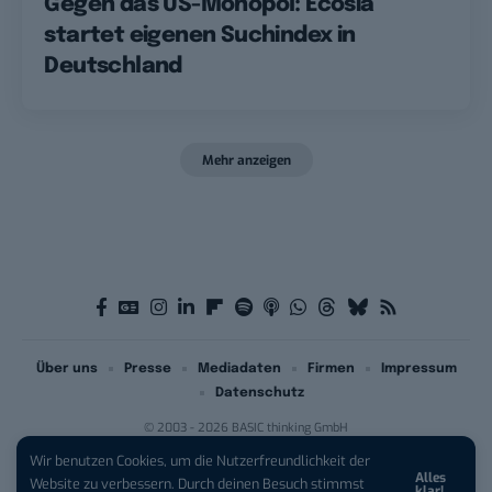
Gegen das US-Monopol: Ecosia
startet eigenen Suchindex in
Deutschland
Mehr anzeigen
Über uns
Presse
Mediadaten
Firmen
Impressum
Datenschutz
© 2003 - 2026 BASIC thinking GmbH
Wir benutzen Cookies, um die Nutzerfreundlichkeit der
Alles
iPhone 17 Pro sichern:
Für 1 € +
Website zu verbessern. Durch deinen Besuch stimmst
klar!