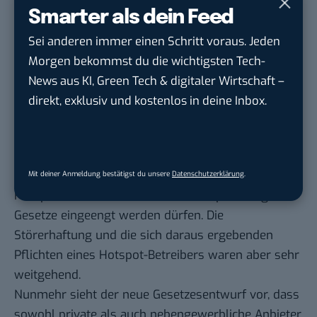
Smarter als dein Feed
EuGH. Der Generalanwalt am EuGH, Szpunar, hält es
für rechtskonform, wenn Gewerbetreibende ein
Sei anderen immer einen Schritt voraus. Jeden
ungesichertes WLAN-Netz betreiben, um ihren
Morgen bekommst du die wichtigsten Tech-
Kunden einen entsprechend Zugang zu gewähren.
News aus KI, Green Tech & digitaler Wirtschaft –
Nationale Gerichte dürften zwar eine Lösung des
direkt, exklusiv und kostenlos in deine Inbox.
Problems der Urheberrechtsverletzungen
verlangen, dabei aber nur sehr wenige konkrete
Auflagen machen. Damit war schon einmal aus EU-
Sicht klar, dass die Förderung von freien WLAN-
Mit deiner Anmeldung bestätigst du unsere
Datenschutzerklärung
.
Hotspots nicht zu sehr durch Rechtsprechung oder
Gesetze eingeengt werden dürfen. Die
Störerhaftung und die sich daraus ergebenden
Pflichten eines Hotspot-Betreibers waren aber sehr
weitgehend.
Nunmehr sieht der neue Gesetzesentwurf vor, dass
sowohl private als auch nebengewerbliche Anbieter