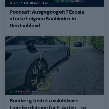
BREAK/THE WEEK
TECH
Podcast: Ausgegoogelt? Ecosia
startet eignen Suchindex in
Deutschland
GREEN
TECH
Bamberg testet unsichtbare
Ladebordsteine für E-Autos – im