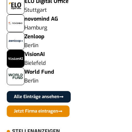
ELO Digital Office
Stuttgart
novomind AG
Hamburg
Zenloop
Berlin
VisionAI
Bielefeld
World Fund
Berlin
Alle Einträge ansehen
Jetzt Firma eintragen
STELLENANZEIGEN