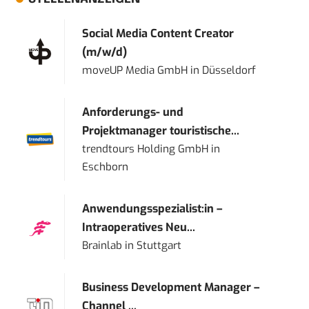
Social Media Content Creator
(m/w/d)
moveUP Media GmbH
in
Düsseldorf
Anforderungs- und
Projektmanager touristische...
trendtours Holding GmbH
in
Eschborn
Anwendungsspezialist:in –
Intraoperatives Neu...
Brainlab
in
Stuttgart
Business Development Manager –
Channel ...