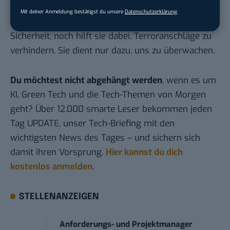
Ich weiß es nicht. Fest steht aber:
Mit deiner Anmeldung bestätigst du unsere
Datenschutzerklärung
.
Massenüberwachung schafft weder mehr
Sicherheit, noch hilft sie dabei, Terroranschläge zu
verhindern. Sie dient nur dazu, uns zu überwachen.
Du möchtest nicht abgehängt werden
, wenn es um
KI, Green Tech und die Tech-Themen von Morgen
geht? Über 12.000 smarte Leser bekommen jeden
Tag UPDATE, unser Tech-Briefing mit den
wichtigsten News des Tages – und sichern sich
damit ihren Vorsprung.
Hier kannst du dich
kostenlos anmelden.
STELLENANZEIGEN
Anforderungs- und Projektmanager