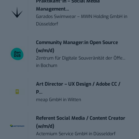
Praktikant*in – Social Media
Management...
Garados Swimwear – MWN Holding GmbH
in
Düsseldorf
Community Manager:in Open Source
(w/m/d)
Zentrum für Digitale Souveränität der Öffe...
in
Bochum
Art Director – UX Design / Adobe CC /
P...
meap GmbH
in
Witten
Referent Social Media / Content Creator
(w/m/d)
Actemium Service GmbH
in
Düsseldorf