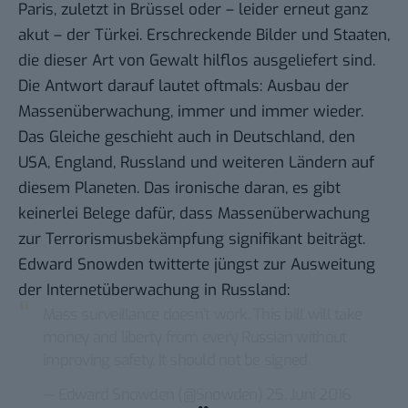
Paris, zuletzt in Brüssel oder – leider erneut ganz
akut – der Türkei. Erschreckende Bilder und Staaten,
die dieser Art von Gewalt hilflos ausgeliefert sind.
Die Antwort darauf lautet oftmals: Ausbau der
Massenüberwachung, immer und immer wieder.
Das Gleiche geschieht auch in Deutschland, den
USA, England, Russland und weiteren Ländern auf
diesem Planeten. Das ironische daran, es gibt
keinerlei Belege dafür, dass Massenüberwachung
zur Terrorismusbekämpfung signifikant beiträgt.
Edward Snowden twitterte jüngst zur Ausweitung
der Internetüberwachung in Russland:
Mass surveillance doesn’t work. This bill will take
money and liberty from every Russian without
improving safety. It should not be signed.
— Edward Snowden (@Snowden)
25. Juni 2016