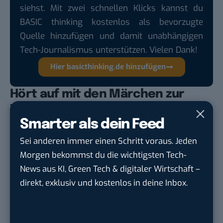
siehst. Mit zwei schnellen Klicks kannst du
BASIC thinking kostenlos als bevorzugte
Quelle hinzufügen und damit unabhängigen
Tech-Journalismus unterstützen. Vielen Dank!
Hier basicthinking.de hinzufügen
Hört auf mit den Märchen zur
Terrorbekämpfung!
Smarter als dein Feed
Ich finde es unglaublich, dass selbst drei Jahre nach
Sei anderen immer einen Schritt voraus. Jeden
den Snowden-Leaks, die Regierungen unbeirrt ihre
Morgen bekommst du die wichtigsten Tech-
Überwachungsinfrastruktur weiter aufrüsten und
News aus KI, Green Tech & digitaler Wirtschaft –
uns immer noch dieselben Märchen zur
direkt, exklusiv und kostenlos in deine Inbox.
Terrorismusbekämpfung auftischen. Entweder
glauben wirklich noch genug Menschen daran oder
aber unsere Politiker sind selbst davon überzeugt.