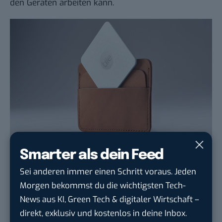
den Geräten arbeiten kann.
Der Tile Slim kommt in die Geldbörse oder in Taschen (Bild: Tile)
Smarter als dein Feed
Fazit: Durchdachtes System für
Sei anderen immer einen Schritt voraus. Jeden
Vergessliche und
Morgen bekommst du die wichtigsten Tech-
Sicherheitsbedachte
News aus KI, Green Tech & digitaler Wirtschaft –
Das Unternehmen sagt, dass Tile mittlerweile das
direkt, exklusiv und kostenlos in deine Inbox.