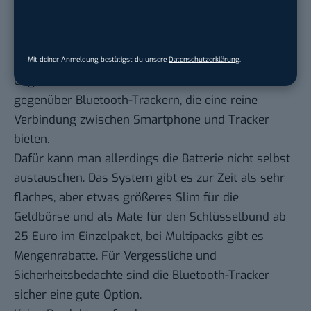
„weltweit größte Fundbüro-Netzwerk aufgebaut“
hat, mit Nutzern in über 200 Ländern und mehr als
sechs Millionen verkauften Tiles. Jeden Tag würden
über die Tracker mehr als eine halbe Millionen
Mit deiner Anmeldung bestätigst du unsere
Datenschutzerklärung
.
Gegenstände lokalisiert. Das ist ein Vorteil
gegenüber Bluetooth-Trackern, die eine reine
Verbindung zwischen Smartphone und Tracker
bieten.
Dafür kann man allerdings die Batterie nicht selbst
austauschen. Das System gibt es zur Zeit als sehr
flaches, aber etwas größeres Slim für die
Geldbörse und als Mate für den Schlüsselbund ab
25 Euro im Einzelpaket, bei Multipacks gibt es
Mengenrabatte. Für Vergessliche und
Sicherheitsbedachte sind die Bluetooth-Tracker
sicher eine gute Option.