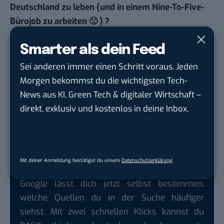
Deutschland zu leben (und in einem Nine-To-Five-
Bürojob zu arbeiten 🙂 ) ?
Zur Zeit können wir uns nicht vorstellen, wieder
Smarter als dein Feed
voll und ganz zurück nach Deutschland zu gehen.
Durch meine Familie sind wir immer wieder dort
Sei anderen immer einen Schritt voraus. Jeden
und es ist möglich, dass wir irgendwann wieder
Morgen bekommst du die wichtigsten Tech-
dort sesshaft werden. Für die nächste Zeit werden
News aus KI, Green Tech & digitaler Wirtschaft –
wir eher eine Homebase in einem Land suchen, die
direkt, exklusiv und kostenlos in deine Inbox.
unsere beiden Kulturen ein wenig widerspiegelt.
Vielen Dank für das Gespräch!
Mit deiner Anmeldung bestätigst du unsere
Datenschutzerklärung
.
Google lässt dich jetzt selbst bestimmen,
welche Quellen du in der Suche häufiger
siehst. Mit zwei schnellen Klicks kannst du