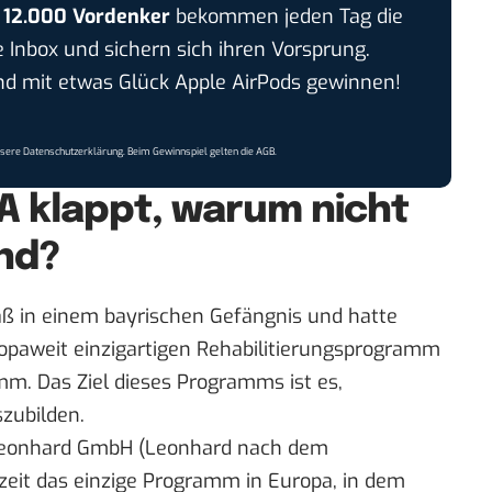
r
12.000 Vordenker
bekommen jeden Tag die
e Inbox und sichern sich ihren Vorsprung.
 mit etwas Glück Apple AirPods gewinnen!
nsere
Datenschutzerklärung
. Beim Gewinnspiel gelten die
AGB
.
A klappt, warum nicht
nd?
 saß in einem bayrischen Gefängnis und hatte
ropaweit einzigartigen Rehabilitierungsprogramm
. Das Ziel dieses Programms ist es,
zubilden.
Leonhard GmbH
(Leonhard nach dem
zeit das einzige Programm in Europa, in dem