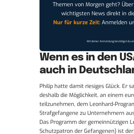
Themen von Morgen geht? Übe
wichtigsten News direkt in di
Nur für kurze Zeit:
Anmelden und
Mit deiner Anmeldung bestätigst du u
Wenn es in den US
auch in Deutschla
Philip hatte damit riesiges Glück. Er
deshalb die Möglichkeit, an einem eu
teilzunehmen, dem Leonhard-Programm
Strafgefangene zu Unternehmern aus
Das Programm der
gemeinnützigen 
Schutzpatron der Gefangenen) ist der