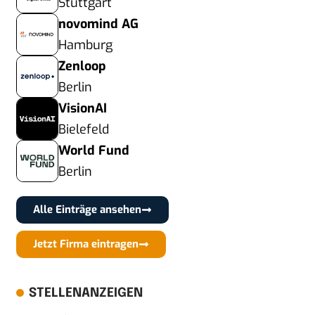
Stuttgart
novomind AG
Hamburg
Zenloop
Berlin
VisionAI
Bielefeld
World Fund
Berlin
Alle Einträge ansehen
Jetzt Firma eintragen
STELLENANZEIGEN