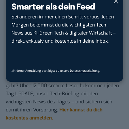
Quelle hinzufügen und damit unabhängigen
Smarter als dein Feed
Tech-Journalismus unterstützen. Vielen Dank!
Sei anderen immer einen Schritt voraus. Jeden
Hier basicthinking.de hinzufügen
Morgen bekommst du die wichtigsten Tech-
News aus KI, Green Tech & digitaler Wirtschaft –
Wie seht ihr das? Gefällt euch der Spot oder findet
direkt, exklusiv und kostenlos in deine Inbox.
ihr, dass die Deutsche Bahn mit dieser Message zu
weit gegangen ist?
Du möchtest nicht abgehängt werden
, wenn es um
Mit deiner Anmeldung bestätigst du unsere
Datenschutzerklärung
.
KI, Green Tech und die Tech-Themen von Morgen
geht? Über 12.000 smarte Leser bekommen jeden
Tag UPDATE, unser Tech-Briefing mit den
wichtigsten News des Tages – und sichern sich
damit ihren Vorsprung.
Hier kannst du dich
kostenlos anmelden.