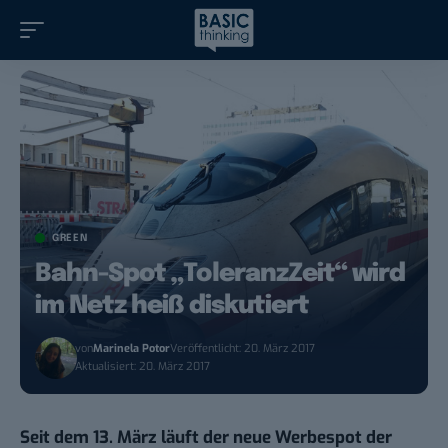
GREEN
Bahn-Spot „ToleranzZeit“ wird
im Netz heiß diskutiert
von
Marinela Potor
Veröffentlicht: 20. März 2017
Aktualisiert: 20. März 2017
Seit dem 13. März läuft der neue Werbespot der