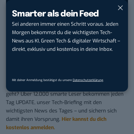
siehst. Mit zwei schnellen Klicks kannst du
BASIC thinking kostenlos als bevorzugte
Smarter als dein Feed
Quelle hinzufügen und damit unabhängigen
Sei anderen immer einen Schritt voraus. Jeden
Tech-Journalismus unterstützen. Vielen Dank!
Morgen bekommst du die wichtigsten Tech-
Hier basicthinking.de hinzufügen
News aus KI, Green Tech & digitaler Wirtschaft –
direkt, exklusiv und kostenlos in deine Inbox.
Auch interessant:
Gelb, orange, blau: Shanghais
Bike-Sharing-Revolution ist bunt
Du möchtest nicht abgehängt werden
, wenn es um
Mit deiner Anmeldung bestätigst du unsere
Datenschutzerklärung
.
KI, Green Tech und die Tech-Themen von Morgen
geht? Über 12.000 smarte Leser bekommen jeden
Tag UPDATE, unser Tech-Briefing mit den
wichtigsten News des Tages – und sichern sich
damit ihren Vorsprung.
Hier kannst du dich
kostenlos anmelden.