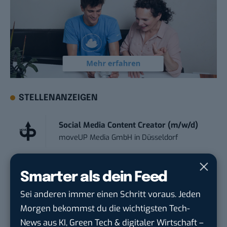
STELLENANZEIGEN
Social Media Content Creator (m/w/d)
moveUP Media GmbH
in
Düsseldorf
Anforderungs- und Projektmanager
Smarter als dein Feed
touristische...
Sei anderen immer einen Schritt voraus. Jeden
trendtours Holding GmbH
in
Eschborn
Morgen bekommst du die wichtigsten Tech-
News aus KI, Green Tech & digitaler Wirtschaft –
Marketing Manager – Content