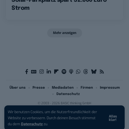
Solar-Parkplatz spart 32.000 Euro
Strom
Mehr anzeigen
Über uns
Presse
Mediadaten
Firmen
Impressum
Datenschutz
© 2003 - 2026 BASIC thinking GmbH
Wir benutzen Cookies, um die Nutzerfreundlichkeit der
Alles
Website zu verbessern. Durch deinen Besuch stimmst
klar!
du dem
Datenschutz
zu.