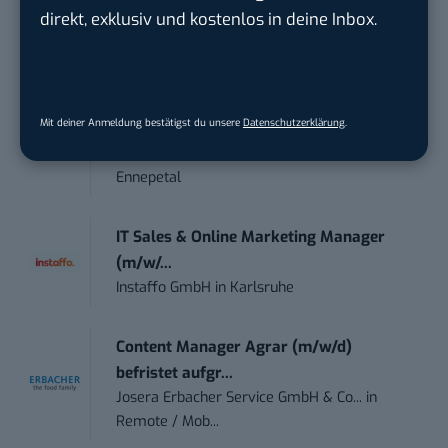
direkt, exklusiv und kostenlos in deine Inbox.
Marketing /...
Acura Fachklinik GmbH
in
Albstadt
Content Marketing Specialist Product &
Mit deiner Anmeldung bestätigst du unsere
Datenschutzerklärung
.
Te...
Ferdinand Bilstein GmbH & Co. KG
in
Ennepetal
IT Sales & Online Marketing Manager
(m/w/...
Instaffo GmbH
in
Karlsruhe
Content Manager Agrar (m/w/d)
befristet aufgr...
Josera Erbacher Service GmbH & Co...
in
Remote / Mob...